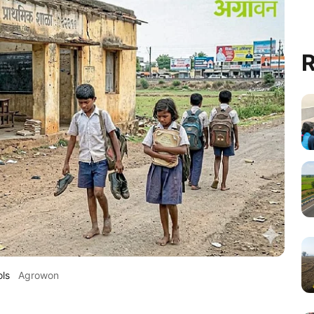
R
ols
Agrowon