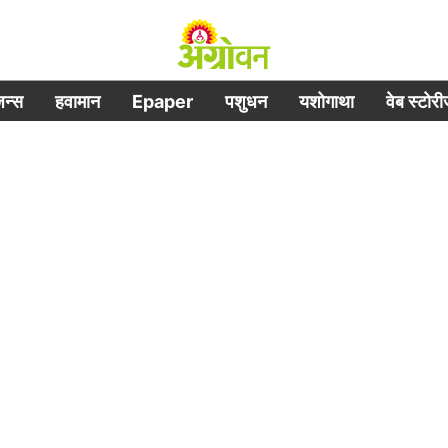
िजन्स
हवामान
Epaper
पशुधन
यशोगाथा
वेब स्टोर