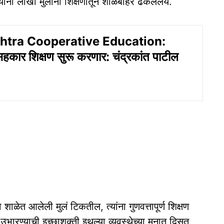
यांनी लाखो मुलांना शिक्षणातून शाळेबाहेर ढकललंय.
tra Cooperative Education:
त सहकार शिक्षण सुरू करणार: चंद्रकांत पाटील
ळेत आलेली मुलं टिकतील, त्यांना गुणवत्तापूर्ण शिक्षण
भारण्याची इच्छाशक्ती इथल्या व्यवस्थेच्या मनात दिसत