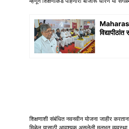
म्हणून शिक्षणाकडे पाहणारी बाजारू धोरणं या सगळ्
Maharash
विद्यापीठां
शिक्षणाशी संबंधित नवनवीन योजना जाहीर करताना शा
मिळेल यासाठी आवश्यक असलेली मूलभूत व्यवस्था उ