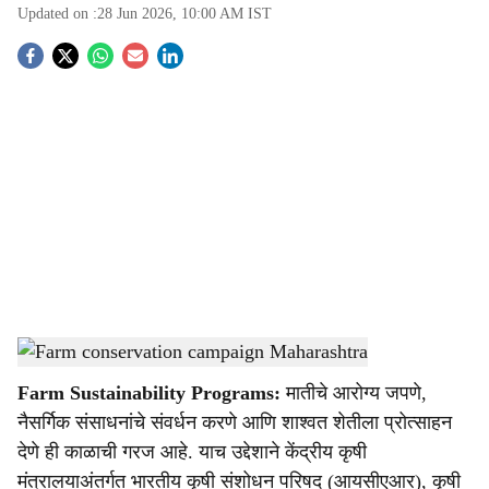
Updated on :
28 Jun 2026, 10:00 AM
IST
S
o
c
i
a
l
s
Save Farms Campaign for sustainable agriculture
-
Agrowon
h
Farm Sustainability Programs:
मातीचे आरोग्य जपणे,
a
नैसर्गिक संसाधनांचे संवर्धन करणे आणि शाश्वत शेतीला प्रोत्साहन
r
देणे ही काळाची गरज आहे. याच उद्देशाने केंद्रीय कृषी
मंत्रालयाअंतर्गत भारतीय कृषी संशोधन परिषद (आयसीएआर), कृषी