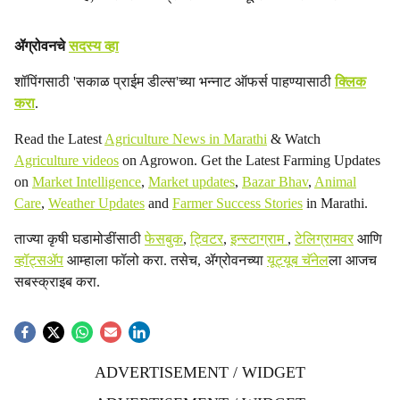
ॲग्रोवनचे
सदस्य व्हा
शॉपिंगसाठी 'सकाळ प्राईम डील्स'च्या भन्नाट ऑफर्स पाहण्यासाठी
क्लिक
करा
.
Read the Latest
Agriculture News in Marathi
& Watch
Agriculture videos
on Agrowon. Get the Latest Farming Updates
on
Market Intelligence
,
Market updates
,
Bazar Bhav
,
Animal
Care
,
Weather Updates
and
Farmer Success Stories
in Marathi.
ताज्या कृषी घडामोडींसाठी
फेसबुक
,
ट्विटर
,
इन्स्टाग्राम
,
टेलिग्रामवर
आणि
व्हॉट्सॲप
आम्हाला फॉलो करा. तसेच, ॲग्रोवनच्या
यूट्यूब चॅनेल
ला आजच
सबस्क्राइब करा.
ADVERTISEMENT / WIDGET