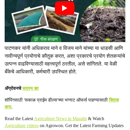
पाटणकर यांनी अधिकराव माने व विजय माने यांच्या या धाडसी आणि
नावीन्यपूर्ण प्रयोगाचे कौतुक करत, अशा प्रकारचे प्रयोग शेतकऱ्यांचे
उत्पन्न वाढविण्यासाठी महत्त्वपूर्ण ठरतील, असे सांगितले. या वेळी
बँकेचे आधिकारी, कर्मचारी उपस्थित होते.
ॲग्रोवनचे
सदस्य व्हा
शॉपिंगसाठी 'सकाळ प्राईम डील्स'च्या भन्नाट ऑफर्स पाहण्यासाठी
क्लिक
करा
.
Read the Latest
Agriculture News in Marathi
& Watch
Agriculture videos
on Agrowon. Get the Latest Farming Updates