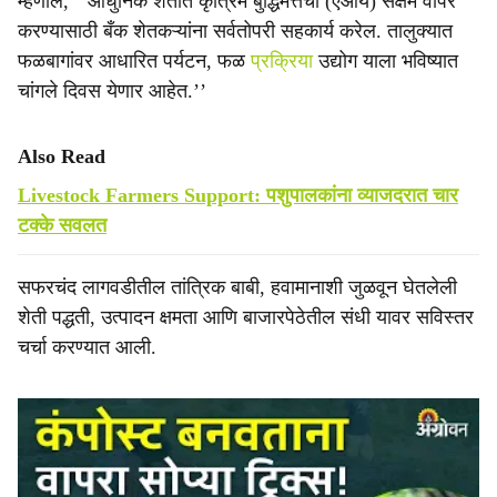
म्हणाले, ‘‘आधुनिक शेतीत कृत्रिम बुद्धिमत्तेचा (एआय) सक्षम वापर
करण्यासाठी बँक शेतकऱ्यांना सर्वतोपरी सहकार्य करेल. तालुक्यात
फळबागांवर आधारित पर्यटन, फळ
प्रक्रिया
उद्योग याला भविष्यात
चांगले दिवस येणार आहेत.’’
Also Read
Livestock Farmers Support: पशुपालकांना व्याजदरात चार
टक्के सवलत
सफरचंद लागवडीतील तांत्रिक बाबी, हवामानाशी जुळवून घेतलेली
शेती पद्धती, उत्पादन क्षमता आणि बाजारपेठेतील संधी यावर सविस्तर
चर्चा करण्यात आली.