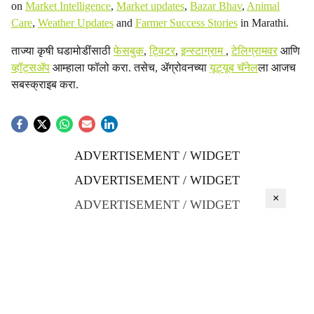
on
Market Intelligence
,
Market updates
,
Bazar Bhav
,
Animal
Care
,
Weather Updates
and
Farmer Success Stories
in Marathi.
ताज्या कृषी घडामोडींसाठी
फेसबुक
,
ट्विटर
,
इन्स्टाग्राम
,
टेलिग्रामवर
आणि
व्हॉट्सॲप
आम्हाला फॉलो करा. तसेच, ॲग्रोवनच्या
यूट्यूब चॅनेल
ला आजच
सबस्क्राइब करा.
ADVERTISEMENT / WIDGET
ADVERTISEMENT / WIDGET
×
ADVERTISEMENT / WIDGET