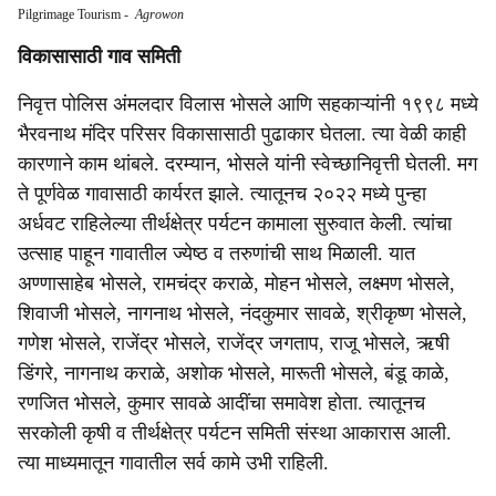
Pilgrimage Tourism
-
Agrowon
विकासासाठी गाव समिती
निवृत्त पोलिस अंमलदार विलास भोसले आणि सहकाऱ्यांनी १९९८ मध्ये
भैरवनाथ मंदिर परिसर विकासासाठी पुढाकार घेतला. त्या वेळी काही
कारणाने काम थांबले. दरम्यान, भोसले यांनी स्वेच्छानिवृत्ती घेतली. मग
ते पूर्णवेळ गावासाठी कार्यरत झाले. त्यातूनच २०२२ मध्ये पुन्हा
अर्धवट राहिलेल्या तीर्थक्षेत्र पर्यटन कामाला सुरुवात केली. त्यांचा
उत्साह पाहून गावातील ज्येष्ठ व तरुणांची साथ मिळाली. यात
अण्णासाहेब भोसले, रामचंद्र कराळे, मोहन भोसले, लक्ष्मण भोसले,
शिवाजी भोसले, नागनाथ भोसले, नंदकुमार सावळे, श्रीकृष्ण भोसले,
गणेश भोसले, राजेंद्र भोसले, राजेंद्र जगताप, राजू भोसले, ऋषी
डिंगरे, नागनाथ कराळे, अशोक भोसले, मारूती भोसले, बंडू काळे,
रणजित भोसले, कुमार सावळे आदींचा समावेश होता. त्यातूनच
सरकोली कृषी व तीर्थक्षेत्र पर्यटन समिती संस्था आकारास आली.
त्या माध्यमातून गावातील सर्व कामे उभी राहिली.