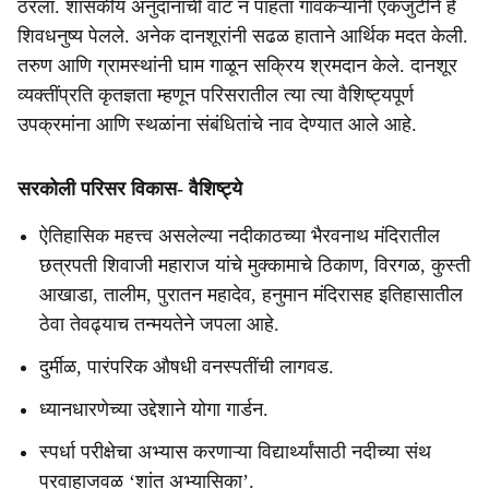
ठरला. शासकीय अनुदानाची वाट न पाहता गावकऱ्यांनी एकजुटीने हे
शिवधनुष्य पेलले. अनेक दानशूरांनी सढळ हाताने आर्थिक मदत केली.
तरुण आणि ग्रामस्थांनी घाम गाळून सक्रिय श्रमदान केले. दानशूर
व्यक्तींप्रति कृतज्ञता म्हणून परिसरातील त्या त्या वैशिष्ट्यपूर्ण
उपक्रमांना आणि स्थळांना संबंधितांचे नाव देण्यात आले आहे.
सरकोली परिसर विकास- वैशिष्ट्ये
ऐतिहासिक महत्त्व असलेल्या नदीकाठच्या भैरवनाथ मंदिरातील
छत्रपती शिवाजी महाराज यांचे मुक्कामाचे ठिकाण, विरगळ, कुस्ती
आखाडा, तालीम, पुरातन महादेव, हनुमान मंदिरासह इतिहासातील
ठेवा तेवढ्याच तन्मयतेने जपला आहे.
दुर्मीळ, पारंपरिक औषधी वनस्पतींची लागवड.
ध्यानधारणेच्या उद्देशाने योगा गार्डन.
स्पर्धा परीक्षेचा अभ्यास करणाऱ्या विद्यार्थ्यांसाठी नदीच्या संथ
प्रवाहाजवळ ‘शांत अभ्यासिका’.