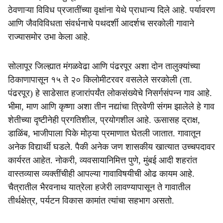
ठेवणाऱ्या विविध प्रजातींच्या वृक्षांना येथे प्राधान्य दिले आहे. पर्यावरण
आणि जैवविविधता संवर्धनाचे पथदर्शी आदर्शच सरकोली गावाने
राज्यासमोर उभा केला आहे.
सोलापूर जिल्ह्यात मंगळवेढा आणि पंढरपूर अशा दोन तालुक्यांच्या
ठिकाणापासून १५ ते २० किलोमीटरवर वसलेले सरकोली (ता.
पंढरपूर) हे साडेसात हजारांपर्यंत लोकसंख्येचे निसर्गसंपन्न गाव आहे.
भीमा, माण आणि कृष्णा अशा तीन नद्यांचा त्रिवेणी संगम झालेले हे गाव
शेतीच्या दृष्टीनेही प्रगतिशील, प्रयोगशील आहे. ऊसासह द्राक्ष,
डाळिंब, भाजीपाला पिके मोठ्या प्रमाणात घेतली जातात. गावातून
अनेक विद्यार्थी घडले. पैकी अनेक जण शासकीय खात्यात उच्चपदावर
कार्यरत आहेत. नोकरी, व्यवसायानिमित्त पुणे, मुंबई आदी शहरांत
वास्तव्यास व्यक्तींचीही आपल्या गावाविषयीची ओढ कायम आहे.
चैत्रातील भैरवनाथ यात्रेला हजेरी लावण्यापासून ते गावातील
तीर्थक्षेत्र, पर्यटन विकास कामांत त्यांचा सहभाग असतो.