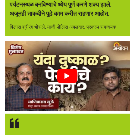
पर्यटनस्थळ बनविण्याचे ध्येय पूर्ण करणे शक्य झाले.
अजूनही ताकदीने पुढे काम करीत राहणार आहोत.
विलास श्रीरंग भोसले, माजी पोलिस अंमलदार, प्रकल्प समन्वयक