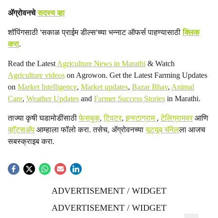
ॲग्रोवनचे
सदस्य व्हा
शॉपिंगसाठी 'सकाळ प्राईम डील्स'च्या भन्नाट ऑफर्स पाहण्यासाठी
क्लिक
करा
.
Read the Latest
Agriculture News in Marathi
& Watch
Agriculture videos
on Agrowon. Get the Latest Farming Updates
on
Market Intelligence
,
Market updates
,
Bazar Bhav
,
Animal
Care
,
Weather Updates
and
Farmer Success Stories
in Marathi.
ताज्या कृषी घडामोडींसाठी
फेसबुक
,
ट्विटर
,
इन्स्टाग्राम
,
टेलिग्रामवर
आणि
व्हॉट्सॲप
आम्हाला फॉलो करा. तसेच, ॲग्रोवनच्या
यूट्यूब चॅनेल
ला आजच
सबस्क्राइब करा.
ADVERTISEMENT / WIDGET
ADVERTISEMENT / WIDGET