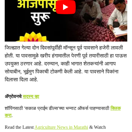
जिल्ह्यात गेल्या दोन दिवसांपूर्वीही मॉन्सून पूर्व पावसाने हजेरी लावली
होती. या पावसामुळे खरीप हंगामातील पेरणी पूर्व तयारीसाठी हा पाऊस
उपयुक्त ठरणार आहे. दरम्यान, काही भागात शेतकऱ्यांनी आगाप
सोयाबीन, भूईमुग पिकाची टोकणी केली आहे. या पावसाने पिकांना
दिलासा दिला आहे.
ॲग्रोवनचे
सदस्य व्हा
शॉपिंगसाठी 'सकाळ प्राईम डील्स'च्या भन्नाट ऑफर्स पाहण्यासाठी
क्लिक
करा
.
Read the Latest
Agriculture News in Marathi
& Watch