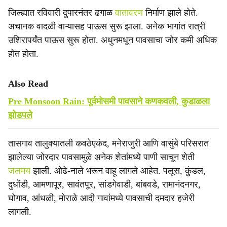
जिल्ह्यात रविवारी दुपारनंतर ढगाळ
वातावरण
निर्माण झाले होते.
अचानक वादळी वाऱ्यासह पाऊस सुरू झाला. अनेक भागांत रात्री
उशिरापर्यंत पाऊस सुरू होता. अधुनमधून पावसाचा जोर कमी अधिक
होत होता.
Also Read
Pre Monsoon Rain: पूर्वमोसमी पावसाने कणकवली, कुडाळला
झोडपले
तासगाव तालुक्यातली कवठेएकंद, मनेराजुरी आणि वासुंबे परिसरात
झालेल्या जोरदार पावसामुळे अनेक शेतांमध्ये पाणी साचून शेती
जलमय
झाली. ओढे-नाले भरून वाहू लागले आहेत. पलूस, कुंडल,
दुधोंडी, आमणापूर, सावंतपूर, सांडगेवाडी, बांबवडे, रामानंदनगर,
घोगाव, आंधळी, मोराळे आदी गावांमध्ये पावसाची दमदार हजेरी
लागली.