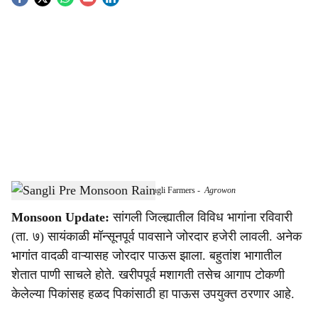
S
o
c
i
a
l
s
Pre-Monsoon Showers Bring Relief to Sangli Farmers
-
Agrowon
h
Monsoon Update:
सांगली जिल्ह्यातील विविध भागांना रविवारी
a
(ता. ७) सायंकाळी मॉन्सूनपूर्व पावसाने जोरदार हजेरी लावली. अनेक
r
भागांत वादळी वाऱ्यासह जोरदार पाऊस झाला. बहुतांश भागातील
शेतात पाणी साचले होते. खरीपपूर्व मशागती तसेच आगाप टोकणी
e
केलेल्या पिकांसह हळद पिकांसाठी हा पाऊस उपयुक्त ठरणार आहे.