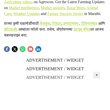
Agriculture videos
on Agrowon. Get the Latest Farming Updates
on
Market Intelligence
,
Market updates
,
Bazar Bhav
,
Animal
Care
,
Weather Updates
and
Farmer Success Stories
in Marathi.
ताज्या कृषी घडामोडींसाठी
फेसबुक
,
ट्विटर
,
इन्स्टाग्राम
,
टेलिग्रामवर
आणि
व्हॉट्सॲप
आम्हाला फॉलो करा. तसेच, ॲग्रोवनच्या
यूट्यूब चॅनेल
ला आजच
सबस्क्राइब करा.
ADVERTISEMENT / WIDGET
ADVERTISEMENT / WIDGET
×
ADVERTISEMENT / WIDGET