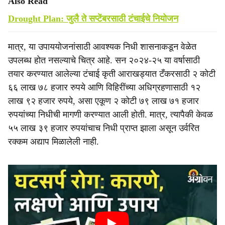
Also Read
Drought Plan: जुलै ते सप्टेंबरसाठी टंचाईचे नियोजन
मात्र, या उपाययोजनांसाठी आवश्यक निधी शासनाकडून वेळेत
उपलब्ध होत नसल्याचे चित्र आहे. सन २०२४-२५ या वर्षासाठी
तयार करण्यात आलेल्या टंचाई कृती आराखड्यात टँकरसाठी २ कोटी
६६ लाख ७८ हजार रुपये आणि विहिरींच्या अधिग्रहणासाठी १२
लाख ९२ हजार रुपये, असा एकूण २ कोटी ७९ लाख ७१ हजार
रुपयांच्या निधीची मागणी करण्यात आली होती. मात्र, त्यापैकी केवळ
५५ लाख ३९ हजार रुपयांचाच निधी प्राप्त झाला असून उर्वरित
रक्कम अद्याप मिळालेली नाही.