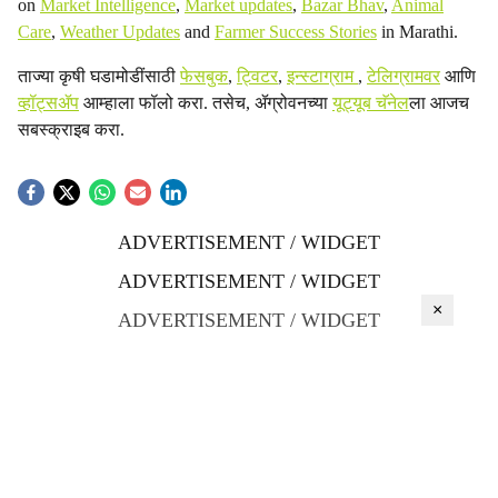
on
Market Intelligence
,
Market updates
,
Bazar Bhav
,
Animal
Care
,
Weather Updates
and
Farmer Success Stories
in Marathi.
ताज्या कृषी घडामोडींसाठी
फेसबुक
,
ट्विटर
,
इन्स्टाग्राम
,
टेलिग्रामवर
आणि
व्हॉट्सॲप
आम्हाला फॉलो करा. तसेच, ॲग्रोवनच्या
यूट्यूब चॅनेल
ला आजच
सबस्क्राइब करा.
ADVERTISEMENT / WIDGET
ADVERTISEMENT / WIDGET
×
ADVERTISEMENT / WIDGET