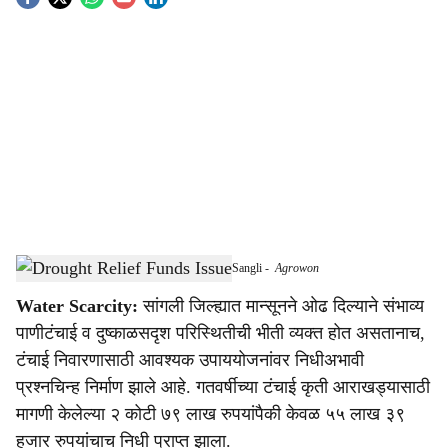
S
o
c
i
a
l
s
Last Year's Drought Relief Funds Delayed in Sangli
-
Agrowon
h
Water Scarcity:
सांगली जिल्ह्यात मान्सूनने ओढ दिल्याने संभाव्य
a
पाणीटंचाई व दुष्काळसदृश परिस्थितीची भीती व्यक्त होत असतानाच,
r
टंचाई निवारणासाठी आवश्यक उपाययोजनांवर निधीअभावी
प्रश्नचिन्ह निर्माण झाले आहे. गतवर्षीच्या टंचाई कृती आराखड्यासाठी
e
मागणी केलेल्या २ कोटी ७९ लाख रुपयांपैकी केवळ ५५ लाख ३९
हजार रुपयांचाच निधी प्राप्त झाला.