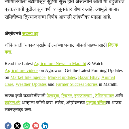
न्यायालयाला उद्यापासून सुट्या सुरू होत असल्याने आता या बहुचर्चित
प्रकरणाची पुढील सुनावणी ९ जूननंतर होणार आहे. त्यामुळे बाजार
समितीच्या त्रिभाजनाचा निर्णय आणखी लांबणीवर पडला आहे.
ॲग्रोवनचे
सदस्य व्हा
शॉपिंगसाठी 'सकाळ प्राईम डील्स'च्या भन्नाट ऑफर्स पाहण्यासाठी
क्लिक
करा
.
Read the Latest
Agriculture News in Marathi
& Watch
Agriculture videos
on Agrowon. Get the Latest Farming Updates
on
Market Intelligence
,
Market updates
,
Bazar Bhav
,
Animal
Care
,
Weather Updates
and
Farmer Success Stories
in Marathi.
ताज्या कृषी घडामोडींसाठी
फेसबुक
,
ट्विटर
,
इन्स्टाग्राम
,
टेलिग्रामवर
आणि
व्हॉट्सॲप
आम्हाला फॉलो करा. तसेच, ॲग्रोवनच्या
यूट्यूब चॅनेल
ला आजच
सबस्क्राइब करा.