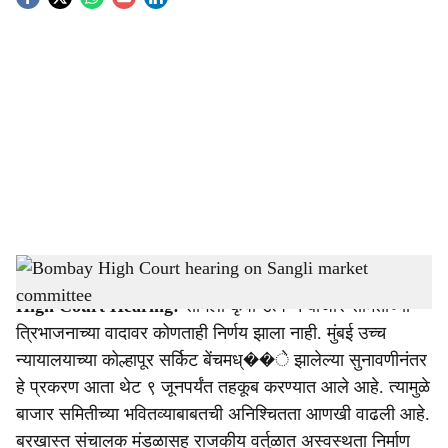
S
o
c
i
a
l
s
Bombay High Court hearing on Sangli market committee
-
Agrowon
h
High Court Hearing:
सांगली कृषी उत्पन्न बाजार समितीच्या
a
त्रिभाजनाच्या वादावर कोणताही निर्णय झाला नाही. मुंबई उच्च
r
न्यायालयाच्या कोल्हापूर सर्किट बेंचमध्��े झालेल्या सुनावणीनंतर
हे प्रकरण आता थेट ९ जूनपर्यंत तहकूब करण्यात आले आहे. त्यामुळे
e
बाजार समितीच्या भवितव्याबाबतची अनिश्चितता आणखी वाढली आहे.
बरखास्त संचालक मंडळासह राजकीय वर्तुळात अस्वस्थता निर्माण