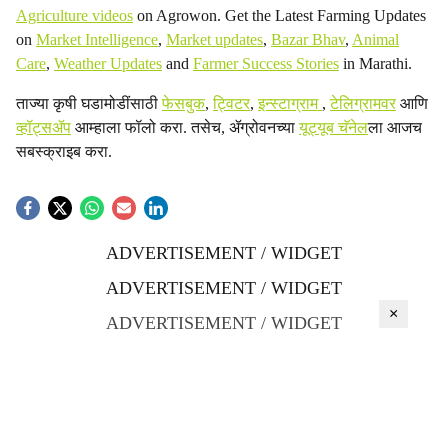
Agriculture videos
on Agrowon. Get the Latest Farming Updates
on
Market Intelligence
,
Market updates
,
Bazar Bhav
,
Animal
Care
,
Weather Updates
and
Farmer Success Stories
in Marathi.
ताज्या कृषी घडामोडींसाठी
फेसबुक
,
ट्विटर
,
इन्स्टाग्राम
,
टेलिग्रामवर
आणि
व्हॉट्सॲप
आम्हाला फॉलो करा. तसेच, ॲग्रोवनच्या
यूट्यूब चॅनेल
ला आजच
सबस्क्राइब करा.
ADVERTISEMENT / WIDGET
ADVERTISEMENT / WIDGET
×
ADVERTISEMENT / WIDGET