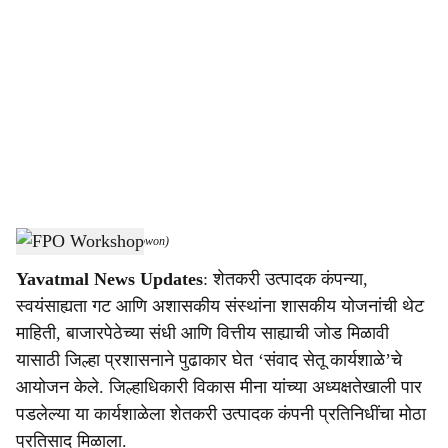
o
c
i
a
l
s
संवाद सेतू कार्यशाळा.
-
(Agrowon)
h
Yavatmal News Updates
: शेतकरी उत्पादक कंपन्या,
a
स्वयंसाह्यता गट आणि अशासकीय संस्थांना शासकीय योजनांची थेट
r
माहिती, बाजारपेठेच्या संधी आणि वित्तीय साह्याची जोड मिळावी
यासाठी जिल्हा प्रशासनाने पुढाकार घेत ‘संवाद सेतू कार्यशाळे’चे
e
आयोजन केले. जिल्हाधिकारी विकास मीना यांच्या अध्यक्षतेखाली पार
पडलेल्या या कार्यशाळेला शेतकरी उत्पादक कंपनी प्रतिनिधींचा मोठा
प्रतिसाद मिळाला.