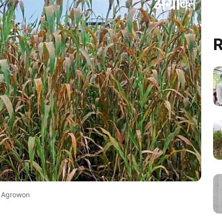
R
Agrowon