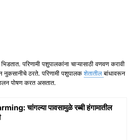
ा भिडतात. परिणामी पशुपालकांना चाऱ्यासाठी वणवण करावी
ालन नुकसानीचे ठरते. परिणामी पशुपालक
शेतातील
बांधावरून
े पालन पोषण करत असतात.
ing: चांगल्या पावसामुळे रब्बी हंगामातील
ी