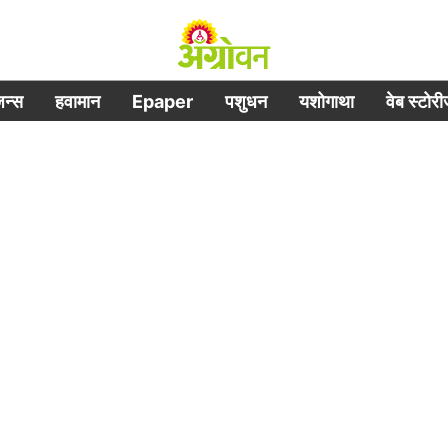
िजन्स
हवामान
Epaper
पशुधन
यशोगाथा
वेब स्टोर