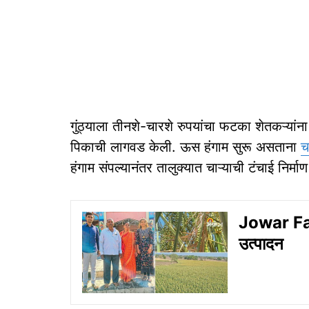
गुंठ्याला तीनशे-चारशे रुपयांचा फटका शेतकऱ्यांन
पिकाची लागवड केली. ऊस हंगाम सुरू असताना
च
हंगाम संपल्यानंतर तालुक्यात चाऱ्याची टंचाई निर्माण
Jowar Farm
उत्पादन