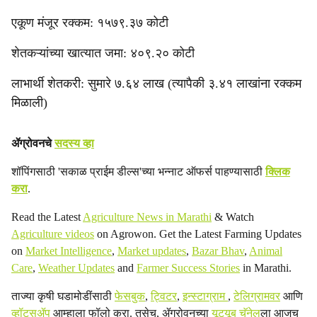
एकूण मंजूर रक्कम: १५७९.३७ कोटी
शेतकऱ्यांच्या खात्यात जमा: ४०९.२० कोटी
लाभार्थी शेतकरी: सुमारे ७.६४ लाख (त्यापैकी ३.४१ लाखांना रक्कम
मिळाली)
ॲग्रोवनचे
सदस्य व्हा
शॉपिंगसाठी 'सकाळ प्राईम डील्स'च्या भन्नाट ऑफर्स पाहण्यासाठी
क्लिक
करा
.
Read the Latest
Agriculture News in Marathi
& Watch
Agriculture videos
on Agrowon. Get the Latest Farming Updates
on
Market Intelligence
,
Market updates
,
Bazar Bhav
,
Animal
Care
,
Weather Updates
and
Farmer Success Stories
in Marathi.
ताज्या कृषी घडामोडींसाठी
फेसबुक
,
ट्विटर
,
इन्स्टाग्राम
,
टेलिग्रामवर
आणि
व्हॉट्सॲप
आम्हाला फॉलो करा. तसेच, ॲग्रोवनच्या
यूट्यूब चॅनेल
ला आजच