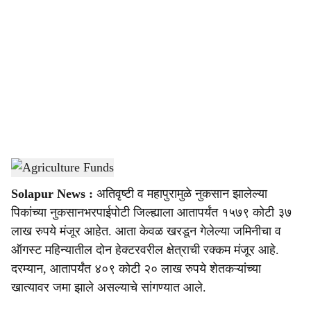
o
c
i
a
l
s
Agriculture Funds
-
Agrowon
h
Solapur News :
अतिवृष्टी व महापुरामुळे नुकसान झालेल्या
a
पिकांच्या नुकसानभरपाईपोटी जिल्ह्याला आतापर्यंत १५७९ कोटी ३७
r
लाख रुपये मंजूर आहेत. आता केवळ खरडून गेलेल्या जमिनीचा व
ऑगस्ट महिन्यातील दोन हेक्टरवरील क्षेत्राची रक्कम मंजूर आहे.
e
दरम्यान, आतापर्यंत ४०९ कोटी २० लाख रुपये शेतकऱ्यांच्या
खात्यावर जमा झाले असल्याचे सांगण्यात आले.