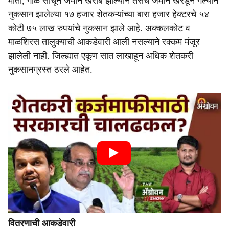
माती, गाळ साचून जमीन खराब झाल्याने तसेच जमीन खरडून गेल्याने
नुकसान झालेल्या १७ हजार शेतकऱ्यांच्या बारा हजार हेक्टरचे ५४
कोटी ७५ लाख रुपयांचे नुकसान झाले आहे. अक्कलकोट व
माळशिरस तालुक्याची आकडेवारी आली नसल्याने रक्कम मंजूर
झालेली नाही. जिल्ह्यात एकूण सात लाखाहून अधिक शेतकरी
नुकसानग्रस्त ठरले आहेत.
वितरणाची आकडेवारी