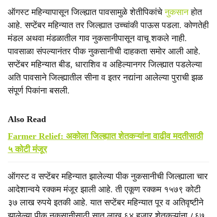
ऑगस्ट महिन्यापासून जिल्ह्यात पावसामुळे शेतीपिकांचे
नुकसान
होत
आहे. सप्टेंबर महिन्यात तर जिल्ह्यात उच्चांकी पाऊस पडला. कोणतेही
मंडल अथवा मंडळातील गाव नुकसानीपासून वाचू शकले नाही.
पावसाळा संपल्यानंतर पीक नुकसानीची दाहकता समोर आली आहे.
सप्टेंबर महिन्यात बीड, धाराशिव व अहिल्यानगर जिल्ह्यात पडलेल्या
अति पावसाने जिल्ह्यातील सीना व इतर नद्यांना आलेल्या पुराची झळ
संपूर्ण पिकांना बसली.
Also Read
Farmer Relief: अकोला जिल्ह्यात शेतकऱ्यांना वाढीव मदतीसाठी
५ कोटी मंजूर
ऑगस्ट व सप्टेंबर महिन्यात झालेल्या पीक नुकसानीची जिल्ह्याला चार
आदेशान्वये रक्कम मंजूर झाली आहे. ती एकूण रक्कम १५७९ कोटी
३७ लाख रुपये इतकी आहे. यात सप्टेंबर महिन्यात पूर व अतिवृष्टीने
झालेल्या पीक नुकसानीसाठी सात लाख ६४ हजार शेतकऱ्यांना ८६७