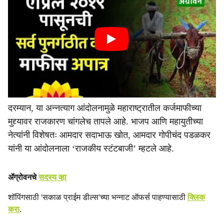
दरम्यान, या अन्नत्याग आंदोलनामुळे महाराष्ट्रातील कर्जमाफीच्या
मुद्द्यावर राजकारण चांगलेच तापले आहे. भाजप आणि महायुतीच्या
नेत्यांनी विशेषतः आमदार सदाभाऊ खोत, आमदार गोपीचंद पडळकर
यांनी या आंदोलनाला ‘राजकीय स्टंटबाजी’ म्हटले आहे.
ॲग्रोवनचे
सदस्य व्हा
शॉपिंगसाठी 'सकाळ प्राईम डील्स'च्या भन्नाट ऑफर्स पाहण्यासाठी
क्लिक
करा
.