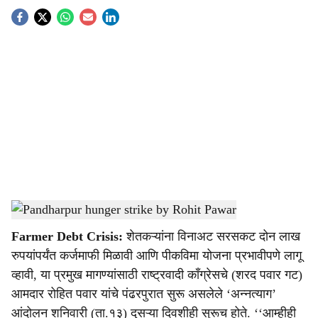
S
o
c
i
a
l
s
Rohit Pawar hunger strike for farm loan waiver
-
Agrowon
h
Farmer Debt Crisis:
शेतकऱ्यांना विनाअट सरसकट दोन लाख
a
रुपयांपर्यंत कर्जमाफी मिळावी आणि पीकविमा योजना प्रभावीपणे लागू
r
व्हावी, या प्रमुख मागण्यांसाठी राष्ट्रवादी काँग्रेसचे (शरद पवार गट)
आमदार रोहित पवार यांचे पंढरपुरात सुरू असलेले ‘अन्नत्याग’
e
आंदोलन शनिवारी (ता.१३) दुसऱ्या दिवशीही सुरूच होते. ‘‘आम्हीही