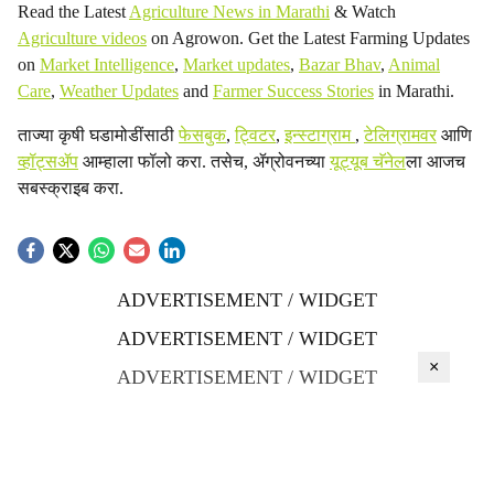
Read the Latest
Agriculture News in Marathi
& Watch
Agriculture videos
on Agrowon. Get the Latest Farming Updates
on
Market Intelligence
,
Market updates
,
Bazar Bhav
,
Animal
Care
,
Weather Updates
and
Farmer Success Stories
in Marathi.
ताज्या कृषी घडामोडींसाठी
फेसबुक
,
ट्विटर
,
इन्स्टाग्राम
,
टेलिग्रामवर
आणि
व्हॉट्सॲप
आम्हाला फॉलो करा. तसेच, ॲग्रोवनच्या
यूट्यूब चॅनेल
ला आजच
सबस्क्राइब करा.
ADVERTISEMENT / WIDGET
ADVERTISEMENT / WIDGET
×
ADVERTISEMENT / WIDGET