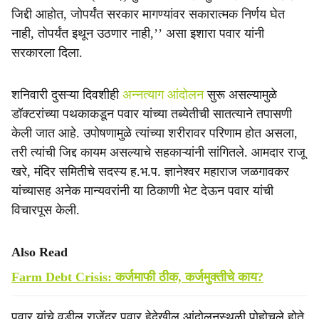
जिद्दी आहोत, जोपर्यंत सरकार मागण्यांवर सकारात्मक निर्णय घेत
नाही, तोपर्यंत इथून उठणार नाही,’’ असा इशारा पवार यांनी
सरकारला दिला.
शनिवारी दुसऱ्या दिवशीही
अन्नत्याग आंदोलन
सुरू असल्यामुळे
डॉक्टरांच्या पथकाकडून पवार यांच्या तब्येतीची सातत्याने तपासणी
केली जात आहे. उपोषणामुळे त्यांच्या शरीरावर परिणाम होत असला,
तरी त्यांची जिद्द कायम असल्याचे सहकाऱ्यांनी सांगितले. आमदार राजू
खरे, मंदिर समितीचे सदस्य ह.भ.प. ज्ञानेश्वर महाराज जळगावकर
यांच्यासह अनेक मान्यवरांनी या ठिकाणी भेट देऊन पवार यांची
विचारपूस केली.
Also Read
Farm Debt Crisis: कर्जमाफी ठीक, कर्जमुक्तीचे काय?
पवार यांचे वडील राजेंद्र पवार हेदेखील आंदोलनस्थळी पोहोचले होते.