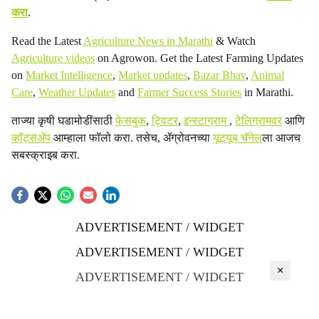
करा
.
Read the Latest
Agriculture News in Marathi
& Watch
Agriculture videos
on Agrowon. Get the Latest Farming Updates
on
Market Intelligence
,
Market updates
,
Bazar Bhav
,
Animal
Care
,
Weather Updates
and
Farmer Success Stories
in Marathi.
ताज्या कृषी घडामोडींसाठी
फेसबुक
,
ट्विटर
,
इन्स्टाग्राम
,
टेलिग्रामवर
आणि
व्हॉट्सॲप
आम्हाला फॉलो करा. तसेच, ॲग्रोवनच्या
यूट्यूब चॅनेल
ला आजच
सबस्क्राइब करा.
ADVERTISEMENT / WIDGET
ADVERTISEMENT / WIDGET
×
ADVERTISEMENT / WIDGET