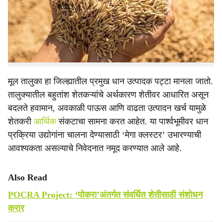
r
अध्यक्ष अजिंक्य प्रकाश पाटील मारकवार आणि माजी जिल्हा परिषद
e
अध्यक्ष प्रकाश पाटील मारकवार यांनी राज्याच्या उपमुख्यमंत्री
सुनेत्रा पवार यांच्याकडे केली. पवार यांची मंत्रालयात भेट घेऊन
त्यांनी विविध मागण्यांचे निवेदन सादर केले.
मूल तालुका हा जिल्ह्यातील प्रमुख धान उत्पादक पट्टा मानला जातो.
तालुक्यातील बहुतांश शेतकऱ्यांचे अर्थकारण शेतीवर आधारित असून
बदलते हवामान, अवकाळी पाऊस आणि वाढता उत्पादन खर्च यामुळे
शेतकरी
आर्थिक
संकटाचा सामना करत आहेत. या पार्श्वभूमीवर धान
प्रक्रिया उद्योगांना चालना देण्यासाठी ‘मेगा क्लस्टर’ उभारण्याची
आवश्यकता असल्याचे निवेदनात नमूद करण्यात आले आहे.
Also Read
POCRA Project: ‘पोकरा’अंतर्गत संवर्धित शेतीसाठी संशोधन
करार