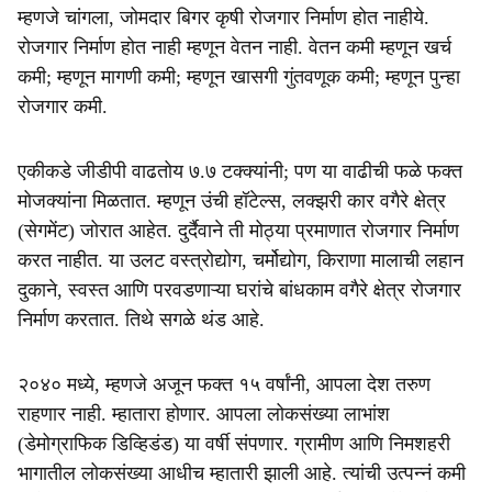
म्हणजे चांगला, जोमदार बिगर कृषी रोजगार निर्माण होत नाहीये.
रोजगार निर्माण होत नाही म्हणून वेतन नाही. वेतन कमी म्हणून खर्च
कमी; म्हणून मागणी कमी; म्हणून खासगी गुंतवणूक कमी; म्हणून पुन्हा
रोजगार कमी.
एकीकडे जीडीपी वाढतोय ७.७ टक्क्यांनी; पण या वाढीची फळे फक्त
मोजक्यांना मिळतात. म्हणून उंची हॉटेल्स, लक्झरी कार वगैरे क्षेत्र
(सेगमेंट) जोरात आहेत. दुर्दैवाने ती मोठ्या प्रमाणात रोजगार निर्माण
करत नाहीत. या उलट वस्त्रोद्योग, चर्मोद्योग, किराणा मालाची लहान
दुकाने, स्वस्त आणि परवडणाऱ्या घरांचे बांधकाम वगैरे क्षेत्र रोजगार
निर्माण करतात. तिथे सगळे थंड आहे.
२०४० मध्ये, म्हणजे अजून फक्त १५ वर्षांनी, आपला देश तरुण
राहणार नाही. म्हातारा होणार. आपला लोकसंख्या लाभांश
(डेमोग्राफिक डिव्हिडंड) या वर्षी संपणार. ग्रामीण आणि निमशहरी
भागातील लोकसंख्या आधीच म्हातारी झाली आहे. त्यांची उत्पन्नं कमी