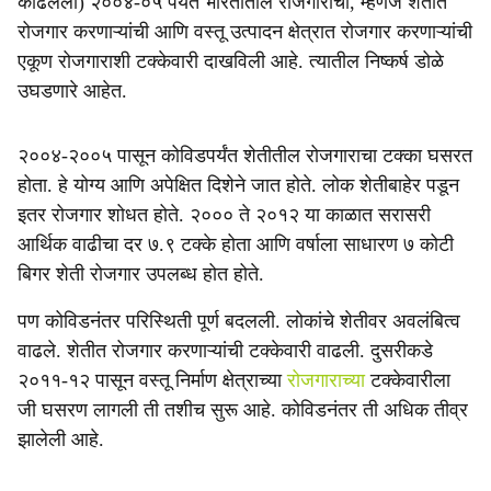
काढलेला) २००४-०५ पर्यंत भारतातील रोजगारांची, म्हणजे शेतीत
रोजगार करणाऱ्यांची आणि वस्तू उत्पादन क्षेत्रात रोजगार करणाऱ्यांची
एकूण रोजगाराशी टक्केवारी दाखविली आहे. त्यातील निष्कर्ष डोळे
उघडणारे आहेत.
२००४-२००५ पासून कोविडपर्यंत शेतीतील रोजगाराचा टक्का घसरत
होता. हे योग्य आणि अपेक्षित दिशेने जात होते. लोक शेतीबाहेर पडून
इतर रोजगार शोधत होते. २००० ते २०१२ या काळात सरासरी
आर्थिक वाढीचा दर ७.९ टक्के होता आणि वर्षाला साधारण ७ कोटी
बिगर शेती रोजगार उपलब्ध होत होते.
पण कोविडनंतर परिस्थिती पूर्ण बदलली. लोकांचे शेतीवर अवलंबित्व
वाढले. शेतीत रोजगार करणाऱ्यांची टक्केवारी वाढली. दुसरीकडे
२०११-१२ पासून वस्तू निर्माण क्षेत्राच्या
रोजगाराच्या
टक्केवारीला
जी घसरण लागली ती तशीच सुरू आहे. कोविडनंतर ती अधिक तीव्र
झालेली आहे.