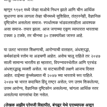
म्हणून १९७९ मध्ये जेव्हा माओचे निधन झाले आणि चीन आर्थिक
सुधारणा करू लागला तेव्हा चीनमध्ये सुशिक्षित, तंत्रस्नेही, वैज्ञानिक
दृष्टिकोन असलेला समाज- स्पर्धात्मक भांडवलशाहीला आवश्यक
असा समाज- तयार झाला. आज जगाच्या एकूण व्यापारात भारताचा
टक्का ३ टक्के, तर चीनचा ३० टक्क्यांपेक्षा जास्त आहे.
या उलट भारतात शिक्षणाची, आरोग्याची वाताहत, अंधश्रद्धा,
कर्मकांडाचे स्तोम या अडचणी आहेत. असेच चालू राहिले तर २०४७
साली सामान्य भारतीय हा म्हातारा, विपन्नावस्थेतील आणि प्रचंड
अंधश्रद्धाळू व्यक्ती असेल. या वाटचालीची लक्षणे आजच दिसत
आहेत. वाईच्या कुंभमेळ्यात मी २०४७ च्या भारताचे रूप पाहिले.
२०४७ चा भारत कदाचित हिंदू राष्ट्र असेल; पण उत्तम शिकलेल्या,
उत्तम आरोग्य, वैज्ञानिक दृष्टिकोन असलेल्या, चांगला आर्थिक स्तर
असलेल्या माणसांचा देश नसेल.
(लेखक अझीम प्रेमजी विद्यापीठ, बंगळूर येथे प्राध्यापक असून