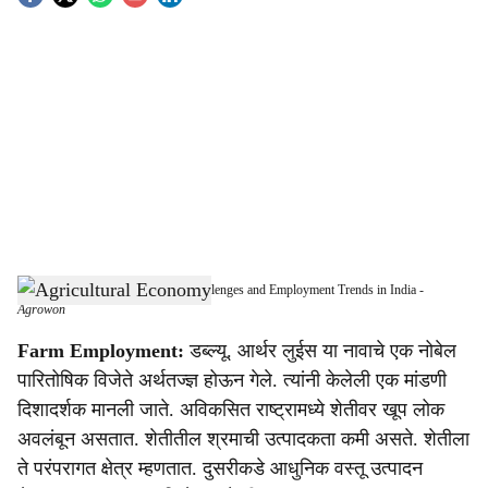
S
o
c
i
a
l
s
Return to Agriculture: Economic Challenges and Employment Trends in India
-
h
Agrowon
a
Farm Employment:
डब्ल्यू. आर्थर लुईस या नावाचे एक नोबेल
पारितोषिक विजेते अर्थतज्ज्ञ होऊन गेले. त्यांनी केलेली एक मांडणी
r
दिशादर्शक मानली जाते. अविकसित राष्ट्रामध्ये शेतीवर खूप लोक
e
अवलंबून असतात. शेतीतील श्रमाची उत्पादकता कमी असते. शेतीला
ते परंपरागत क्षेत्र म्हणतात. दुसरीकडे आधुनिक वस्तू उत्पादन