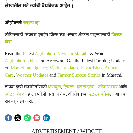
लेखातील मते त्यांची वैयक्तिक आहेत.)
ॲग्रोवनचे
सदस्य व्हा
शॉपिंगसाठी 'सकाळ प्राईम डील्स'च्या भन्नाट ऑफर्स पाहण्यासाठी
क्लिक
करा
.
Read the Latest
Agriculture News in Marathi
& Watch
Agriculture videos
on Agrowon. Get the Latest Farming Updates
on
Market Intelligence
,
Market updates
,
Bazar Bhav
,
Animal
Care
,
Weather Updates
and
Farmer Success Stories
in Marathi.
ताज्या कृषी घडामोडींसाठी
फेसबुक
,
ट्विटर
,
इन्स्टाग्राम
,
टेलिग्रामवर
आणि
व्हॉट्सॲप
आम्हाला फॉलो करा. तसेच, ॲग्रोवनच्या
यूट्यूब चॅनेल
ला आजच
सबस्क्राइब करा.
ADVERTISEMENT / WIDGET