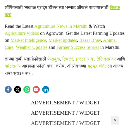
शॉपिंगसाठी 'सकाळ प्राईम डील्स'च्या भन्नाट ऑफर्स पाहण्यासाठी
क्लिक
करा
.
Read the Latest
Agriculture News in Marathi
& Watch
Agriculture videos
on Agrowon. Get the Latest Farming Updates
on
Market Intelligence
,
Market updates
,
Bazar Bhav
,
Animal
Care
,
Weather Updates
and
Farmer Success Stories
in Marathi.
ताज्या कृषी घडामोडींसाठी
फेसबुक
,
ट्विटर
,
इन्स्टाग्राम
,
टेलिग्रामवर
आणि
व्हॉट्सॲप
आम्हाला फॉलो करा. तसेच, ॲग्रोवनच्या
यूट्यूब चॅनेल
ला आजच
सबस्क्राइब करा.
ADVERTISEMENT / WIDGET
ADVERTISEMENT / WIDGET
×
ADVERTISEMENT / WIDGET