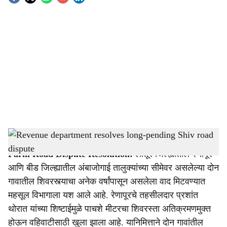
S
o
c
i
a
l
s
Revenue department resolves long-pending Shiv road dispute
-
Agrowon
h
Farm Road Dispute Resolution:
लातूर जिल्ह्यातील रेणापूर
a
आणि बीड जिल्ह्यातील अंबाजोगाई तालुक्यांच्या सीमेवर असलेल्या दोन
r
गावातील शिवरस्त्याचा अनेक वर्षांपासून असलेला वाद मिटवण्यात
महसूल विभागाला यश आले आहे. रेणापूरचे तहसीलदार प्रशांत
e
थोरात यांच्या शिष्टाईमुळे पाचशे मीटरचा शिवरस्ता अतिक्रमणमुक्त
होऊन वहिवाटीसाठी खुला झाला आहे. यानिमित्ताने दोन गावांतील