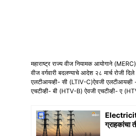
महाराष्ट्र राज्य वीज नियामक आयोगाने (MERC
वीज वर्गवारी बदलण्याचे आदेश २८ मार्च रोजी दिले ह
एलटीआयव्ही- सी (LTIV-C)ऐवजी एलटीआयव्ही - 
एचटीव्ही- बी (HTV-B) ऐवजी एचटीव्ही- ए (HTV-A
Electrici
ग्राहकांचा 