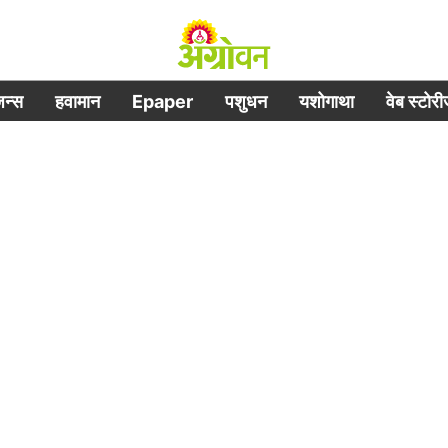
िजन्स
हवामान
Epaper
पशुधन
यशोगाथा
वेब स्टोर