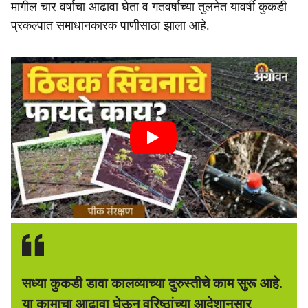
मागील चार वर्षाचा आढावा घेता व गतवर्षाच्या तुलनेत यावर्षी कुकडी
प्रकल्पात समाधानकारक पाणीसाठा झाला आहे.
सध्या कुकडी डावा कालव्याच्या दुरुस्तीचे काम सुरू आहे.
या कामाचा आढावा घेऊन वरिष्ठांच्या आदेशानुसार