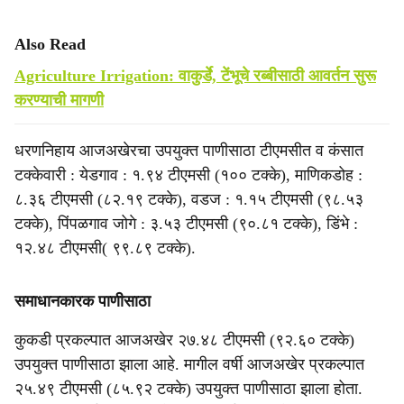
Also Read
Agriculture Irrigation: वाकुर्डे, टेंभूचे रब्बीसाठी आवर्तन सुरू
करण्याची मागणी
धरणनिहाय आजअखेरचा उपयुक्त पाणीसाठा टीएमसीत व कंसात
टक्केवारी : येडगाव : १.९४ टीएमसी (१०० टक्के), माणिकडोह :
८.३६ टीएमसी (८२.१९ टक्के), वडज : १.१५ टीएमसी (९८.५३
टक्के), पिंपळगाव जोगे : ३.५३ टीएमसी (९०.८१ टक्के), डिंभे :
१२.४८ टीएमसी( ९९.८९ टक्के).
समाधानकारक पाणीसाठा
कुकडी प्रकल्पात आजअखेर २७.४८ टीएमसी (९२.६० टक्के)
उपयुक्त पाणीसाठा झाला आहे. मागील वर्षी आजअखेर प्रकल्पात
२५.४९ टीएमसी (८५.९२ टक्के) उपयुक्त पाणीसाठा झाला होता.