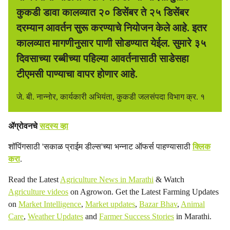
कुकडी डावा कालव्यात २० डिसेंबर ते २५ डिसेंबर
दरम्यान आवर्तन सुरू करण्याचे नियोजन केले आहे. इतर
कालव्यात मागणीनुसार पाणी सोडण्यात येईल. सुमारे ३५
दिवसाच्या रब्बीच्या पहिल्या आवर्तनासाठी साडेसहा
टीएमसी पाण्याचा वापर होणार आहे.
जे. बी. नान्नोर, कार्यकारी अभियंता, कुकडी जलसंपदा विभाग क्र. १
ॲग्रोवनचे
सदस्य व्हा
शॉपिंगसाठी 'सकाळ प्राईम डील्स'च्या भन्नाट ऑफर्स पाहण्यासाठी
क्लिक
करा
.
Read the Latest
Agriculture News in Marathi
& Watch
Agriculture videos
on Agrowon. Get the Latest Farming Updates
on
Market Intelligence
,
Market updates
,
Bazar Bhav
,
Animal
Care
,
Weather Updates
and
Farmer Success Stories
in Marathi.