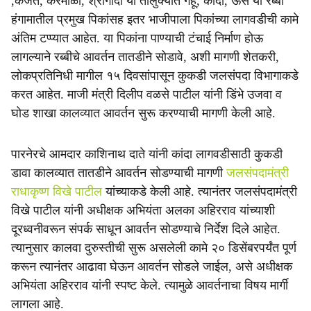
,कर्जत, करमाळा, श्रीगोंदा या तालुक्यात गहू, कांदा, ऊस या रब्बी
हंगामातील प्रमुख पिकांसह इतर भाजीपाला पिकांच्या लागवडीची कामे
अंतिम टप्प्यात आहेत. या पिकांना पाण्याची टंचाई निर्माण होऊ
लागल्याने रब्बीचे आवर्तन तातडीने सोडावे, अशी मागणी शेतकरी,
लोकप्रतिनिधी मागील १५ दिवसांपासून कुकडी जलसंपदा विभागाकडे
करत आहेत. माजी मंत्री दिलीप वळसे पाटील यांनी डिंभे उजवा व
घोड शाखा कालव्यात आवर्तन सुरू करण्याची मागणी केली आहे.
पारनेरचे आमदार काशिनाथ दाते यांनी कांदा लागवडीसाठी कुकडी
डावा कालव्यात तातडीने आवर्तन सोडण्याची मागणी
जलसंपदामंत्री
राधाकृष्ण विखे पाटील
यांच्याकडे केली आहे. त्यानंतर जलसंपदामंत्री
विखे पाटील यांनी अधीक्षक अभियंता अलका अहिरराव यांच्याशी
दूरध्वनीवरून संपर्क साधून आवर्तन सोडण्याचे निर्देश दिले आहेत.
त्यानुसार कालवा दुरुस्तीची सुरू असलेली कामे २० डिसेंबरपर्यंत पूर्ण
करून त्यानंतर आढावा घेऊन आवर्तन सोडले जाईल, असे अधीक्षक
अभियंता अहिरराव यांनी स्पष्ट केले. त्यामुळे आवर्तनाचा विषय मार्गी
लागला आहे.