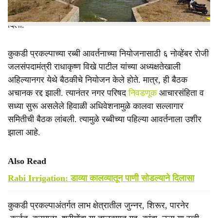
जलसंपदा विभाग क्र. १ चे कार्यकारी अभियंता जे. बी. नान्नोर यांनी
दिली.
कुकडी प्रकल्पाच्या रब्बी आवर्तनाच्या नियोजनासाठी ६ नोव्हेंबर रोजी
जलसंपदामंत्री राधाकृष्ण विखे पाटील यांच्या अध्यक्षतेखाली
अहिल्यानगर येथे बैठकीचे नियोजन केले होते. मात्र, ही बैठक
अचानक रद्द झाली. त्यानंतर नगर परिषद
निवडणूक
आचारसंहिता व
सध्या सुरू असलेले हिवाळी अधिवेशनामुळे कालवा सल्लागार
समितीची बैठक लांबली. त्यामुळे रब्बीच्या पहिल्या आवर्तनाला उशीर
झाला आहे.
Also Read
Rabi Irrigation: डाव्या कालव्यातून पाणी सोडल्याने दिलासा
कुकडी प्रकल्पाअंतर्गत लाभ क्षेत्रातील जुन्नर, शिरूर, पारनेर