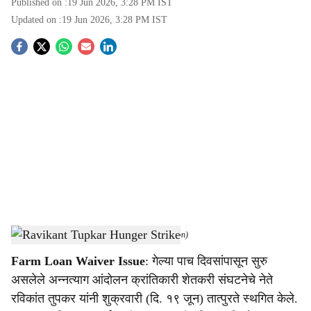
Published on :
19 Jun 2026, 3:28 PM
IST
Updated on :
19 Jun 2026, 3:28 PM
IST
S
o
c
i
a
l
s
Girish Mahajan Meets Ravikant Tupkar.
-
(Agrowon)
h
Farm Loan Waiver Issue
: गेल्या पाच दिवसांपासून सुरु
a
असलेले अन्नत्याग आंदोलन क्रांतिकारी शेतकरी संघटनेचे नेते
r
रविकांत तुपकर यांनी शुक्रवारी (दि. १९ जून) तात्पुरते स्थगित केले.