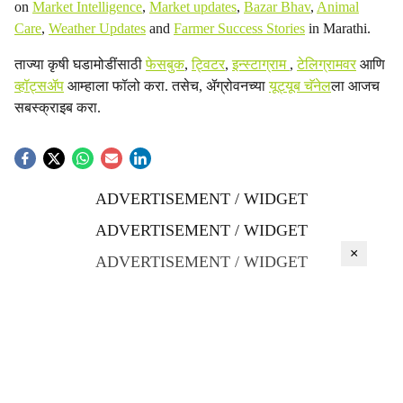
on
Market Intelligence
,
Market updates
,
Bazar Bhav
,
Animal
Care
,
Weather Updates
and
Farmer Success Stories
in Marathi.
ताज्या कृषी घडामोडींसाठी
फेसबुक
,
ट्विटर
,
इन्स्टाग्राम
,
टेलिग्रामवर
आणि
व्हॉट्सॲप
आम्हाला फॉलो करा. तसेच, ॲग्रोवनच्या
यूट्यूब चॅनेल
ला आजच
सबस्क्राइब करा.
ADVERTISEMENT / WIDGET
ADVERTISEMENT / WIDGET
×
ADVERTISEMENT / WIDGET