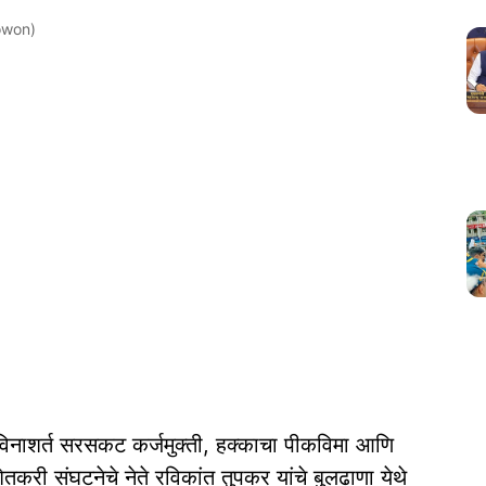
owon)
विनाशर्त सरसकट कर्जमुक्ती, हक्काचा पीकविमा आणि
 शेतकरी संघटनेचे नेते रविकांत तुपकर यांचे बुलढाणा येथे