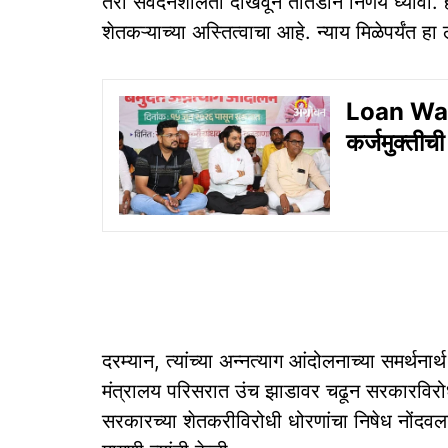
तरी संवेदनशीलता दाखवून तातडीने निर्णय घ्यावा. ह
शेतकऱ्याच्या अस्तित्वाचा आहे. न्याय मिळेपर्यंत हा 
Loan Waiv
कर्जमुक्तीची
दरम्यान, त्यांच्या अन्नत्याग आंदोलनाच्या समर्थन
मंत्रालय परिसरात उंच झाडावर चढून सरकारविरोध
सरकारच्या शेतकरीविरोधी धोरणांचा निषेध नोंदवला. श