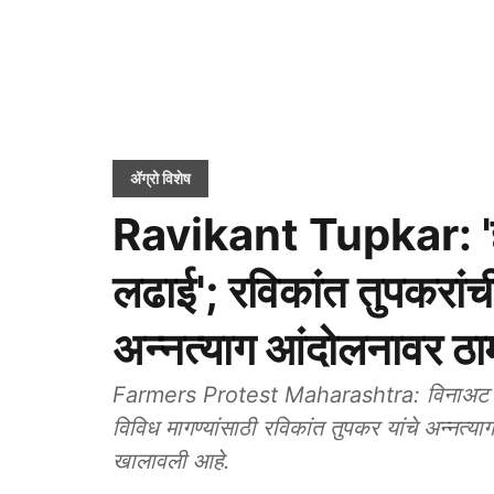
ॲग्रो विशेष
Ravikant Tupkar: 'ही श
लढाई'; रविकांत तुपकरां
अन्नत्याग आंदोलनावर ठा
Farmers Protest Maharashtra: विनाअट सरसक
विविध मागण्यांसाठी रविकांत तुपकर यांचे अन्नत्या
खालावली आहे.