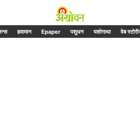
िजन्स
हवामान
Epaper
पशुधन
यशोगाथा
वेब स्टोर