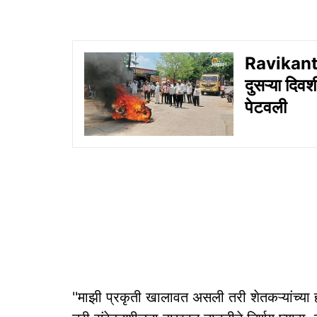
Ravikant 
दुसऱ्या दिव
पेटवली
''माझी प्रकृती खालावत असली तरी शेतकऱ्यांच्या 