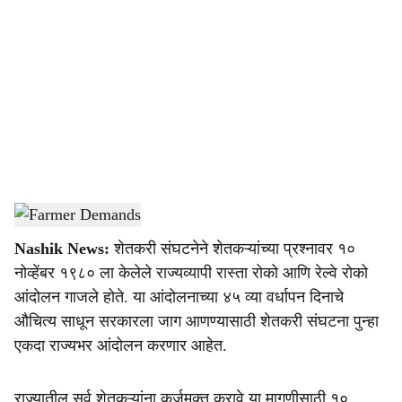
o
c
i
a
l
s
Farmer Demands
-
Agrowon
h
Nashik News:
शेतकरी संघटनेने शेतकऱ्यांच्या प्रश्‍नावर १०
a
नोव्हेंबर १९८० ला केलेले राज्यव्यापी रास्ता रोको आणि रेल्वे रोको
r
आंदोलन गाजले होते. या आंदोलनाच्या ४५ व्या वर्धापन दिनाचे
औचित्य साधून सरकारला जाग आणण्यासाठी शेतकरी संघटना पुन्हा
e
एकदा राज्यभर आंदोलन करणार आहेत.
राज्यातील सर्व शेतकऱ्यांना कर्जमुक्त करावे या मागणीसाठी १०