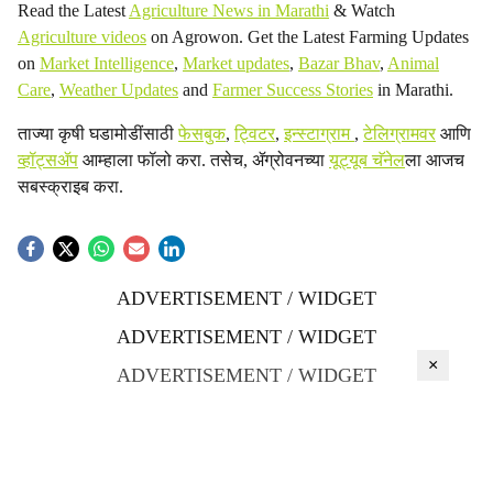
Read the Latest
Agriculture News in Marathi
& Watch
Agriculture videos
on Agrowon. Get the Latest Farming Updates
on
Market Intelligence
,
Market updates
,
Bazar Bhav
,
Animal
Care
,
Weather Updates
and
Farmer Success Stories
in Marathi.
ताज्या कृषी घडामोडींसाठी
फेसबुक
,
ट्विटर
,
इन्स्टाग्राम
,
टेलिग्रामवर
आणि
व्हॉट्सॲप
आम्हाला फॉलो करा. तसेच, ॲग्रोवनच्या
यूट्यूब चॅनेल
ला आजच
सबस्क्राइब करा.
ADVERTISEMENT / WIDGET
ADVERTISEMENT / WIDGET
×
ADVERTISEMENT / WIDGET