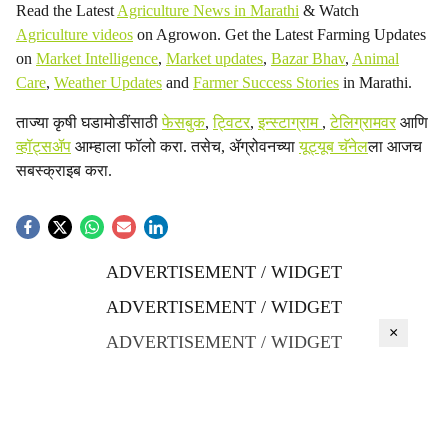
Read the Latest
Agriculture News in Marathi
& Watch
Agriculture videos
on Agrowon. Get the Latest Farming Updates
on
Market Intelligence
,
Market updates
,
Bazar Bhav
,
Animal
Care
,
Weather Updates
and
Farmer Success Stories
in Marathi.
ताज्या कृषी घडामोडींसाठी
फेसबुक
,
ट्विटर
,
इन्स्टाग्राम
,
टेलिग्रामवर
आणि
व्हॉट्सॲप
आम्हाला फॉलो करा. तसेच, ॲग्रोवनच्या
यूट्यूब चॅनेल
ला आजच
सबस्क्राइब करा.
ADVERTISEMENT / WIDGET
ADVERTISEMENT / WIDGET
×
ADVERTISEMENT / WIDGET