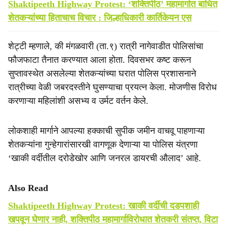
Shaktipeeth Highway Protest: ‘शक्तिपीठ’ महामार्गात बाधित
शेतकऱ्यांच्या हिताचाच विचार : जिल्हाधिकारी कार्तिकेयन एस
शेट्टी म्हणाले, की मंगळवारी (ता.९) रात्री नागेवाडीत पोलिसांचा
फौजफाटा तैनात करण्यात आला होता. दिवसभर कष्ट करून
सुप्तावस्थेत असलेल्या शेतकऱ्यांच्या घरात पोलिस प्रशासनाने
रात्रीच्या वेळी जबरदस्तीने घुसण्याचा प्रयत्न केला. मोजणीस विरोध
करणाऱ्या महिलांशी असभ्य व उर्मट वर्तन केले.
लोकशाही मार्गाने आपल्या हक्काची सुपीक जमीन वाचवू पाहणाऱ्या
शेतकऱ्यांना गुन्हेगारांसारखी वागणूक देणाऱ्या या पोलिस यंत्रणा
‘खाकी वर्दीतील दरोडेखोर आणि जनरल डायरची औलाद’ आहे.
Also Read
Shaktipeeth Highway Protest: खाकी वर्दीची दडपशाही
खपवून घेणार नाही, शक्तिपीठ महामार्गाविरोधात शेतकरी संतप्त, विटा