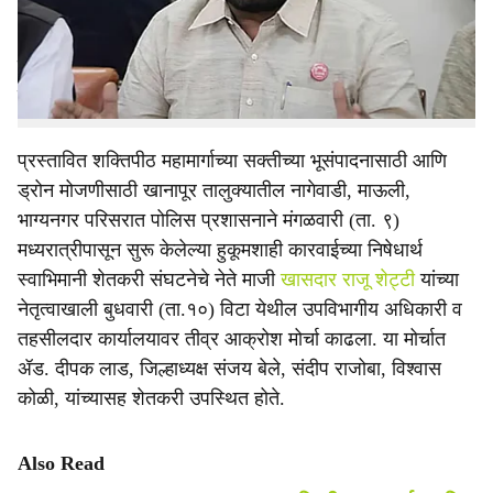
भगिनींवर हात टाकणाऱ्या अधिकाऱ्यांनी व सरकारने लक्षात ठेवावे,
e
आमच्या रक्ताचा शेवटचा थेंब असेपर्यंत आम्ही गरजेचा नसलेला
शक्तिपीठ महामार्ग होऊ देणार नाही,’’ असा इशारा स्वाभिमानी
शेतकरी संघटनेचे नेते माजी खासदार राजू शेट्टी यांनी दिला.
प्रस्तावित शक्तिपीठ महामार्गाच्या सक्तीच्या भूसंपादनासाठी आणि
ड्रोन मोजणीसाठी खानापूर तालुक्यातील नागेवाडी, माऊली,
भाग्यनगर परिसरात पोलिस प्रशासनाने मंगळवारी (ता. ९)
मध्यरात्रीपासून सुरू केलेल्या हुकूमशाही कारवाईच्या निषेधार्थ
स्वाभिमानी शेतकरी संघटनेचे नेते माजी
खासदार राजू शेट्टी
यांच्या
नेतृत्वाखाली बुधवारी (ता.१०) विटा येथील उपविभागीय अधिकारी व
तहसीलदार कार्यालयावर तीव्र आक्रोश मोर्चा काढला. या मोर्चात
ॲड. दीपक लाड, जिल्हाध्यक्ष संजय बेले, संदीप राजोबा, विश्वास
कोळी, यांच्यासह शेतकरी उपस्थित होते.
Also Read