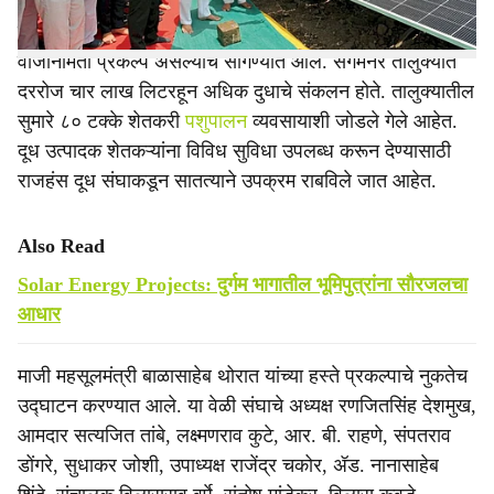
दूध संघाकडून राबविण्यात आलेला हा राज्यातील पहिलाच सौर
वीजनिर्मिती प्रकल्प असल्याचे सांगण्यात आले. संगमनेर तालुक्यात
दररोज चार लाख लिटरहून अधिक दुधाचे संकलन होते. तालुक्यातील
सुमारे ८० टक्के शेतकरी
पशुपालन
व्यवसायाशी जोडले गेले आहेत.
दूध उत्पादक शेतकऱ्यांना विविध सुविधा उपलब्ध करून देण्यासाठी
राजहंस दूध संघाकडून सातत्याने उपक्रम राबविले जात आहेत.
Also Read
Solar Energy Projects: दुर्गम भागातील भूमिपुत्रांना सौरजलचा
आधार
माजी महसूलमंत्री बाळासाहेब थोरात यांच्या हस्ते प्रकल्पाचे नुकतेच
उद्‍घाटन करण्यात आले. या वेळी संघाचे अध्यक्ष रणजितसिंह देशमुख,
आमदार सत्यजित तांबे, लक्ष्मणराव कुटे, आर. बी. राहणे, संपतराव
डोंगरे, सुधाकर जोशी, उपाध्यक्ष राजेंद्र चकोर, ॲड. नानासाहेब