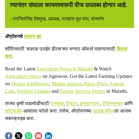
त्यानंतर संघाला कायमस्वरूपी वीज उपलब्ध होणार आहे.
- रणजितसिंह देशमुख, अध्यक्ष, राजहंस दूध संघ, संगमनेर
ॲग्रोवनचे
सदस्य व्हा
शॉपिंगसाठी 'सकाळ प्राईम डील्स'च्या भन्नाट ऑफर्स पाहण्यासाठी
क्लिक
करा
.
Read the Latest
Agriculture News in Marathi
& Watch
Agriculture videos
on Agrowon. Get the Latest Farming Updates
on
Market Intelligence
,
Market updates
,
Bazar Bhav
,
Animal
Care
,
Weather Updates
and
Farmer Success Stories
in Marathi.
ताज्या कृषी घडामोडींसाठी
फेसबुक
,
ट्विटर
,
इन्स्टाग्राम
,
टेलिग्रामवर
आणि
व्हॉट्सॲप
आम्हाला फॉलो करा. तसेच, ॲग्रोवनच्या
यूट्यूब चॅनेल
ला आजच
सबस्क्राइब करा.