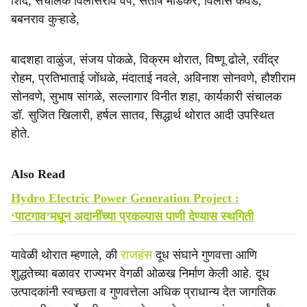
शिंदे, संचालक विलासराव वर्पे, संतोष मांडेकर, विलास कवडे,
बबनराव कुऱ्हाडे,
बादशहा वाळुंज, संजय पोकळे, विक्रम थोरात, विष्णू ढोले, रवींद्र
रोहम, प्रतिभाताई जोंधळे, मंदाताई नवले, अविनाश सोनवणे, हौशीराम
सोनवणे, सुभाष सांगळे, सल्लागार विनीत शहा, कार्यकारी संचालक
डॉ. सुजित खिलारी, हर्षल सातव, सिद्धार्थ थोरात आदी उपस्थित
होते.
Also Read
Hydro Electric Power Generation Project :
‘पाटगाव’मधून अदानींच्या प्रकल्पास पाणी देण्यास स्‍थगिती
यावेळी थोरात म्हणाले, की
राजहंस
दूध संघाने गुणवत्ता आणि
शुद्धतेच्या बळावर राज्यभर वेगळी ओळख निर्माण केली आहे. दूध
उत्पादकांनी स्वच्छता व गुणवत्तेला अधिक प्राधान्य देत जागतिक