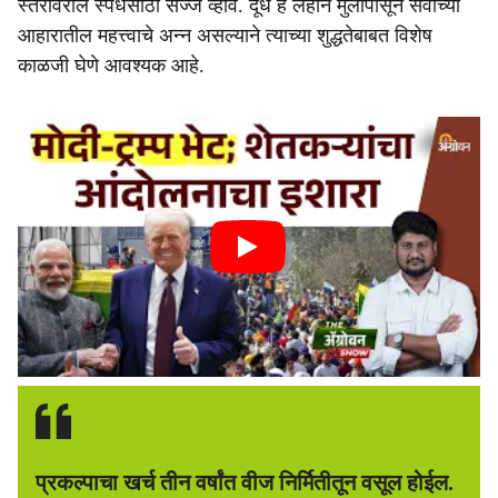
स्तरावरील स्पर्धेसाठी सज्ज व्हावे. दूध हे लहान मुलांपासून सर्वांच्या
आहारातील महत्त्वाचे अन्न असल्याने त्याच्या शुद्धतेबाबत विशेष
काळजी घेणे आवश्यक आहे.
प्रकल्पाचा खर्च तीन वर्षांत वीज निर्मितीतून वसूल होईल.