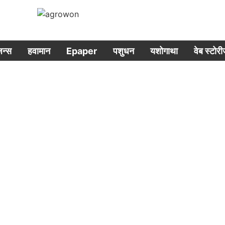
िजन्स
हवामान
Epaper
पशुधन
यशोगाथा
वेब स्टोर