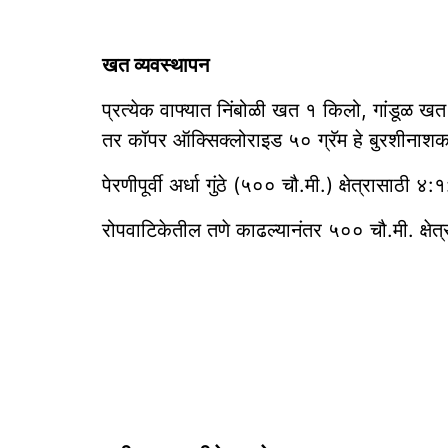
खत व्यवस्थापन
प्रत्येक वाफ्यात निंबोळी खत १ किलो, गांडूळ ख
तर कॉपर ऑक्सिक्लोराइड ५० ग्रॅम हे बुरशीनाशक व
पेरणीपूर्वी अर्धा गुंठे (५०० चौ.मी.) क्षेत्रासाठी
रोपवाटिकेतील तणे काढल्यानंतर ५०० चौ.मी. क्षेत्