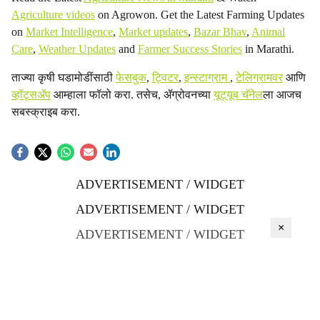
Agriculture videos
on Agrowon. Get the Latest Farming Updates
on
Market Intelligence
,
Market updates
,
Bazar Bhav
,
Animal
Care
,
Weather Updates
and
Farmer Success Stories
in Marathi.
ताज्या कृषी घडामोडींसाठी
फेसबुक
,
ट्विटर
,
इन्स्टाग्राम
,
टेलिग्रामवर
आणि
व्हॉट्सॲप
आम्हाला फॉलो करा. तसेच, ॲग्रोवनच्या
यूट्यूब चॅनेल
ला आजच
सबस्क्राइब करा.
ADVERTISEMENT / WIDGET
ADVERTISEMENT / WIDGET
×
ADVERTISEMENT / WIDGET