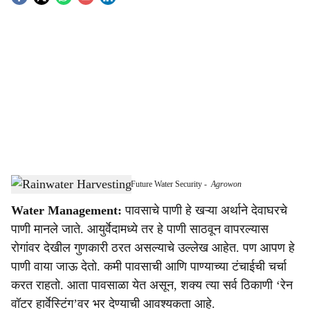
S
o
c
i
a
l
s
Rainwater Harvesting Holds Key to Future Water Security
-
Agrowon
h
Water Management:
पावसाचे पाणी हे खऱ्या अर्थाने देवाघरचे
a
पाणी मानले जाते. आयुर्वेदामध्ये तर हे पाणी साठवून वापरल्यास
r
रोगांवर देखील गुणकारी ठरत असल्याचे उल्लेख आहेत. पण आपण हे
पाणी वाया जाऊ देतो. कमी पावसाची आणि पाण्याच्या टंचाईची चर्चा
e
करत राहतो. आता पावसाळा येत असून, शक्य त्या सर्व ठिकाणी ‘रेन
वॉटर हार्वेस्टिंग’वर भर देण्याची आवश्यकता आहे.