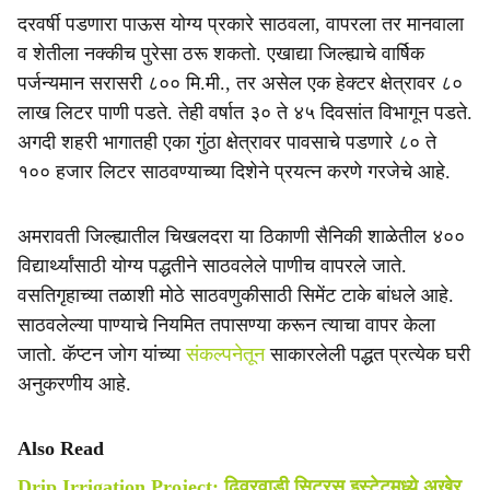
दरवर्षी पडणारा पाऊस योग्य प्रकारे साठवला, वापरला तर मानवाला
व शेतीला नक्कीच पुरेसा ठरू शकतो. एखाद्या जिल्ह्याचे वार्षिक
पर्जन्यमान सरासरी ८०० मि.मी., तर असेल एक हेक्टर क्षेत्रावर ८०
लाख लिटर पाणी पडते. तेही वर्षात ३० ते ४५ दिवसांत विभागून पडते.
अगदी शहरी भागातही एका गुंठा क्षेत्रावर पावसाचे पडणारे ८० ते
१०० हजार लिटर साठवण्याच्या दिशेने प्रयत्न करणे गरजेचे आहे.
अमरावती जिल्ह्यातील चिखलदरा या ठिकाणी सैनिकी शाळेतील ४००
विद्यार्थ्यांसाठी योग्य पद्धतीने साठवलेले पाणीच वापरले जाते.
वसतिगृहाच्या तळाशी मोठे साठवणुकीसाठी सिमेंट टाके बांधले आहे.
साठवलेल्या पाण्याचे नियमित तपासण्या करून त्याचा वापर केला
जातो. कॅप्टन जोग यांच्या
संकल्पनेतून
साकारलेली पद्धत प्रत्येक घरी
अनुकरणीय आहे.
Also Read
Drip Irrigation Project: ढिवरवाडी सिट्रस इस्टेटमध्ये अखेर