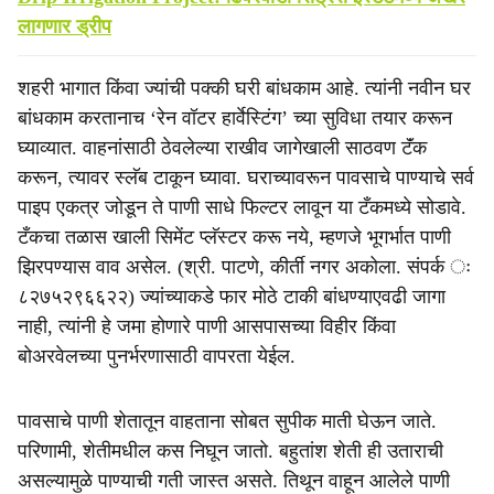
लागणार ड्रीप
शहरी भागात किंवा ज्यांची पक्की घरी बांधकाम आहे. त्यांनी नवीन घर
बांधकाम करतानाच ‘रेन वॉटर हार्वेस्टिंग’ च्या सुविधा तयार करून
घ्याव्यात. वाहनांसाठी ठेवलेल्या राखीव जागेखाली साठवण टॅंक
करून, त्यावर स्लॅब टाकून घ्यावा. घराच्यावरून पावसाचे पाण्याचे सर्व
पाइप एकत्र जोडून ते पाणी साधे फिल्टर लावून या टँकमध्ये सोडावे.
टँकचा तळास खाली सिमेंट प्लॅस्टर करू नये, म्हणजे भूगर्भात पाणी
झिरपण्यास वाव असेल. (श्री. पाटणे, कीर्ती नगर अकोला. संपर्क ः
८२७५२९६६२२) ज्यांच्याकडे फार मोठे टाकी बांधण्याएवढी जागा
नाही, त्यांनी हे जमा होणारे पाणी आसपासच्या विहीर किंवा
बोअरवेलच्या पुनर्भरणासाठी वापरता येईल.
पावसाचे पाणी शेतातून वाहताना सोबत सुपीक माती घेऊन जाते.
परिणामी, शेतीमधील कस निघून जातो. बहुतांश शेती ही उताराची
असल्यामुळे पाण्याची गती जास्त असते. तिथून वाहून आलेले पाणी