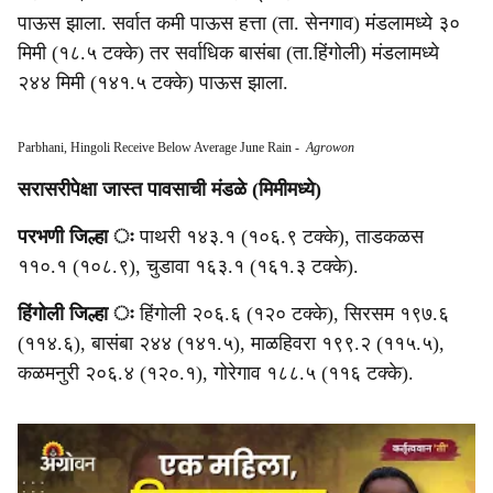
पाऊस झाला. सर्वात कमी पाऊस हत्ता (ता. सेनगाव) मंडलामध्ये ३०
मिमी (१८.५ टक्के) तर सर्वाधिक बासंबा (ता.हिंगोली) मंडलामध्ये
२४४ मिमी (१४१.५ टक्के) पाऊस झाला.
Parbhani, Hingoli Receive Below Average June Rain
-
Agrowon
सरासरीपेक्षा जास्त पावसाची मंडळे (मिमीमध्ये)
परभणी जिल्हा ः
पाथरी १४३.१ (१०६.९ टक्के), ताडकळस
११०.१ (१०८.९), चुडावा १६३.१ (१६१.३ टक्के).
हिंगोली जिल्हा ः
हिंगोली २०६.६ (१२० टक्के), सिरसम १९७.६
(११४.६), बासंबा २४४ (१४१.५), माळहिवरा १९९.२ (११५.५),
कळमनुरी २०६.४ (१२०.१), गोरेगाव १८८.५ (११६ टक्के).