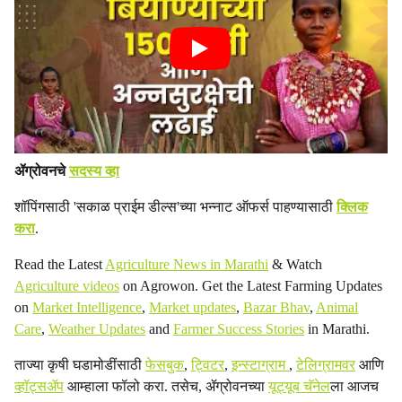
ॲग्रोवनचे
सदस्य व्हा
शॉपिंगसाठी 'सकाळ प्राईम डील्स'च्या भन्नाट ऑफर्स पाहण्यासाठी
क्लिक
करा
.
Read the Latest
Agriculture News in Marathi
& Watch
Agriculture videos
on Agrowon. Get the Latest Farming Updates
on
Market Intelligence
,
Market updates
,
Bazar Bhav
,
Animal
Care
,
Weather Updates
and
Farmer Success Stories
in Marathi.
ताज्या कृषी घडामोडींसाठी
फेसबुक
,
ट्विटर
,
इन्स्टाग्राम
,
टेलिग्रामवर
आणि
व्हॉट्सॲप
आम्हाला फॉलो करा. तसेच, ॲग्रोवनच्या
यूट्यूब चॅनेल
ला आजच