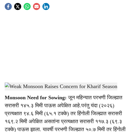
S
o
c
i
a
l
s
Weak Monsoon Raises Concern for Kharif Season
-
Agrowon
h
Monsoon Need for Sowing:
जून महिन्यात परभणी जिल्ह्यात
a
सरासरी १४५.३ मिमी पाऊस अपेक्षित आहे.परंतु यंदा (२०२६)
r
प्रत्यक्षात ९४.६ मिमी (६५.१ टक्के) तर हिंगोली जिल्ह्यात सरासरी
१६९.२ मिमी अपेक्षित असतांना प्रत्यक्षात सरासरी ११७.३ (६९.३
e
टक्के) पाऊस झाला. यावर्षी परभणी जिल्ह्यात ५०.७ मिमी तर हिंगोली