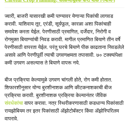
Careful Crop Planning: काळजीपूर्वक करा पीक नियोजन
ज्वारी, बाजरी यासारखी कमी पाण्यावर येणाऱ्या पिकांची लागवड
करावी. याशिवाय तूर, एरंडी, सूर्यफूल, कारळा अशा पिकांचाही
समावेश करता येईल. पेरणीसाठी प्रमाणित, दर्जेदार, निरोगी व
रोगमुक्त बियाण्यांची निवड करावी. मागील प्रमाणित बियाणे तीन वर्षे
पेरणीसाठी वापरता येईल. परंतु घरचे बियाणे पीक काढताना निवडलेले
असावे आणि पेरणीपूर्वी त्याची उगवणक्षमता तपासावी. ७० टक्क्यांपेक्षा
कमी उगवण असल्यास ते बियाणे वापरू नये.
बीज प्रक्रिया केल्यामुळे उगवण चांगली होते, रोग कमी होतात.
शिफारशीनुसार योग्य बुरशीनाशक आणि कीटकनाशकाची बीज
प्रक्रिया करावी. बुरशीनाशक प्रक्रिया केल्यानंतर जैविक
संवर्धकांचा
वापर करावा. नत्र स्थिरीकरणासाठी कडधान्य पिकांसाठी
रायझोबियम तर इतर पिकांसाठी ॲझोटोबॅक्टर किंवा ॲझोस्पिरिलम
वापरावे.