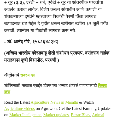
+ तूर (३:३), एरंडी + धने, एरंडी + तूर या आंतरपीक पध्दतीचा
अवलंब करावा लागेल. विशेष करून सोयाबीन आणि कपाशी या
शेतकऱ्याच्या दृष्टीने महत्त्वाच्या पिकांची पेरणी किंवा लागवड
उत्पादनात घट येईल हे गृहीत धरून उशीरात उशीरा ३१ जुलै पर्यंत
करावी. त्यानंतर या पिकांची लागवड करू नये.
- डॉ. आनंद गोरे, ९५८८६४८२४२
(अखिल भारतीय कोरडवाहू शेती संशोधन प्रकल्प, वसंतराव नाईक
मराठवाडा कृषी विद्यापीठ, परभणी )
ॲग्रोवनचे
सदस्य व्हा
शॉपिंगसाठी 'सकाळ प्राईम डील्स'च्या भन्नाट ऑफर्स पाहण्यासाठी
क्लिक
करा
.
Read the Latest
Agriculture News in Marathi
& Watch
Agriculture videos
on Agrowon. Get the Latest Farming Updates
on
Market Intelligence
,
Market updates
,
Bazar Bhav
,
Animal