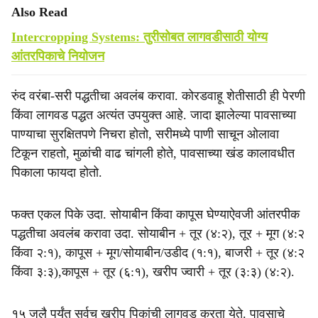
Also Read
Intercropping Systems: तुरीसोबत लागवडीसाठी योग्य
आंतरपिकाचे नियोजन
रुंद वरंबा-सरी पद्धतीचा अवलंब करावा. कोरडवाहू शेतीसाठी ही पेरणी
किंवा लागवड पद्धत अत्यंत उपयुक्त आहे. जादा झालेल्या पावसाच्या
पाण्याचा सुरक्षितपणे निचरा होतो, सरीमध्ये पाणी साचून ओलावा
टिकून राहतो, मुळांची वाढ चांगली होते, पावसाच्या खंड कालावधीत
पिकाला फायदा होतो.
फक्त एकल पिके उदा. सोयाबीन किंवा कापूस घेण्याऐवजी आंतरपीक
पद्धतीचा अवलंब करावा उदा. सोयाबीन + तूर (४:२), तूर + मूग (४:२
किंवा २:१), कापूस + मूग/सोयाबीन/उडीद (१:१), बाजरी + तूर (४:२
किंवा ३:३),कापूस + तूर (६:१), खरीप ज्वारी + तूर (३:३) (४:२).
१५ जुलै पर्यंत सर्वच खरीप पिकांची लागवड करता येते. पावसाचे