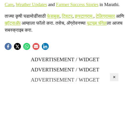
Care
,
Weather Updates
and
Farmer Success Stories
in Marathi.
ताज्या कृषी घडामोडींसाठी
फेसबुक
,
ट्विटर
,
इन्स्टाग्राम
,
टेलिग्रामवर
आणि
व्हॉट्सॲप
आम्हाला फॉलो करा. तसेच, ॲग्रोवनच्या
यूट्यूब चॅनेल
ला आजच
सबस्क्राइब करा.
ADVERTISEMENT / WIDGET
ADVERTISEMENT / WIDGET
×
ADVERTISEMENT / WIDGET