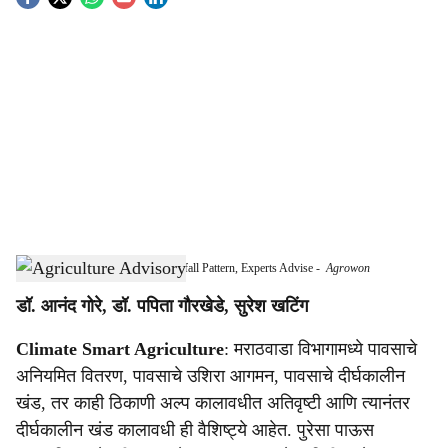
S
o
c
i
a
l
s
Crop Planning Should Follow Rainfall Pattern, Experts Advise
-
Agrowon
h
डॉ. आनंद गोरे, डॉ. पपिता गौरखेडे, सुरेश खटिंग
a
Climate Smart Agriculture
: मराठवाडा विभागामध्ये पावसाचे
r
अनियमित वितरण, पावसाचे उशिरा आगमन, पावसाचे दीर्घकालीन
e
खंड, तर काही ठिकाणी अल्प कालावधीत अतिवृष्टी आणि त्यानंतर
दीर्घकालीन खंड कालावधी ही वैशिष्ट्ये आहेत. पुरेसा पाऊस