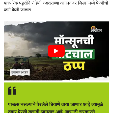
पारंपरिक पद्धतीने रोहिणी नक्षत्राच्या आगमनावर जिल्ह्यामध्ये पेरणीची
कामे केली जातात.
पाऊस नसल्याने पेरलेले बियाणे वाया जाणार आहे त्यामुळे
दुबार पेरणी करावी लागणार आहे. यासाठी सरकारने