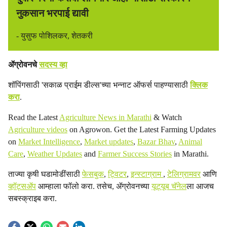
नुकसान भरपाई द्यावी
- युसुफ पोशिलकर, शेतकरी
ॲग्रोवनचे
सदस्य व्हा
शॉपिंगसाठी 'सकाळ प्राईम डील्स'च्या भन्नाट ऑफर्स पाहण्यासाठी
क्लिक
करा
.
Read the Latest
Agriculture News in Marathi
& Watch
Agriculture videos
on Agrowon. Get the Latest Farming Updates
on
Market Intelligence
,
Market updates
,
Bazar Bhav
,
Animal
Care
,
Weather Updates
and
Farmer Success Stories
in Marathi.
ताज्या कृषी घडामोडींसाठी
फेसबुक
,
ट्विटर
,
इन्स्टाग्राम
,
टेलिग्रामवर
आणि
व्हॉट्सॲप
आम्हाला फॉलो करा. तसेच, ॲग्रोवनच्या
यूट्यूब चॅनेल
ला आजच
सबस्क्राइब करा.