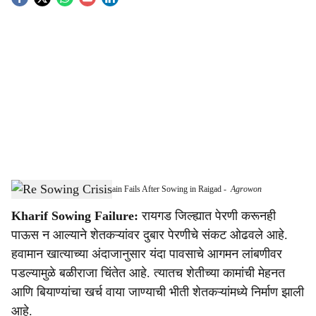
S
o
c
i
a
l
s
Re-sowing Crisis Looms as Rain Fails After Sowing in Raigad
-
Agrowon
h
Kharif Sowing Failure:
रायगड जिल्ह्यात पेरणी करूनही
a
पाऊस न आल्याने शेतकऱ्यांवर दुबार पेरणीचे संकट ओढवले आहे.
r
हवामान खात्याच्या अंदाजानुसार यंदा पावसाचे आगमन लांबणीवर
पडल्यामुळे बळीराजा चिंतेत आहे. त्यातच शेतीच्या कामांची मेहनत
e
आणि बियाण्यांचा खर्च वाया जाण्याची भीती शेतकऱ्यांमध्ये निर्माण झाली
आहे.