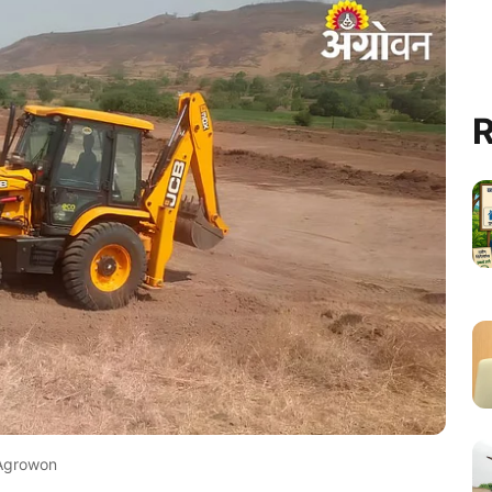
R
Agrowon