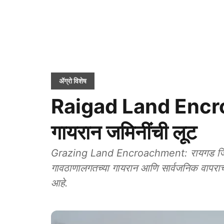
ॲग्रो विशेष
Raigad Land Encro
गायरान जमिनींची लूट
Grazing Land Encroachment: रायगड जिल्ह
गावठाणालगतच्या गायरान आणि सार्वजनिक वापराच्
आहे.