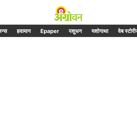
िजन्स
हवामान
Epaper
पशुधन
यशोगाथा
वेब स्टोर