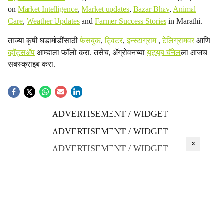
on
Market Intelligence
,
Market updates
,
Bazar Bhav
,
Animal
Care
,
Weather Updates
and
Farmer Success Stories
in Marathi.
ताज्या कृषी घडामोडींसाठी
फेसबुक
,
ट्विटर
,
इन्स्टाग्राम
,
टेलिग्रामवर
आणि
व्हॉट्सॲप
आम्हाला फॉलो करा. तसेच, ॲग्रोवनच्या
यूट्यूब चॅनेल
ला आजच
सबस्क्राइब करा.
ADVERTISEMENT / WIDGET
ADVERTISEMENT / WIDGET
×
ADVERTISEMENT / WIDGET