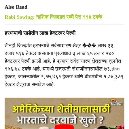
Also Read
Rabi Sowing: नाशिक जिल्ह्यात रब्बी पेरा ११४ टक्के
हरभऱ्याची साडेतीन लाख हेक्टरवर पेरणी
तीनही जिल्ह्यांत हरभऱ्याचे सर्वसाधारण क्षेत्र ��� लाख ३३
हजार ५९६ हेक्टर असताना प्रत्यक्षात ३ लाख ६५ हजार ५४०
हेक्टरवर पेरणी झाली आहे. हे प्रमाण सर्वसाधारण क्षेत्राच्या तुलनेत
१५६.४८ टक्के आहे. यामध्ये छत्रपती संभाजीनगरमधील ७३,४००
हेक्टर, जालन्यातील १,१७,७६१ हेक्टर आणि बीडमधील १,७४,३७९
हेक्टर क्षेत्राचा समावेश आहे.