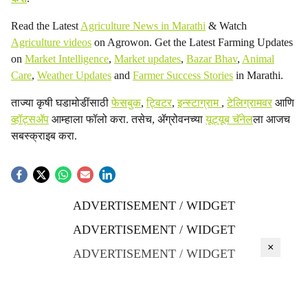
Read the Latest
Agriculture News in Marathi
& Watch
Agriculture videos
on Agrowon. Get the Latest Farming Updates
on
Market Intelligence
,
Market updates
,
Bazar Bhav
,
Animal
Care
,
Weather Updates
and
Farmer Success Stories
in Marathi.
ताज्या कृषी घडामोडींसाठी
फेसबुक
,
ट्विटर
,
इन्स्टाग्राम
,
टेलिग्रामवर
आणि
व्हॉट्सॲप
आम्हाला फॉलो करा. तसेच, ॲग्रोवनच्या
यूट्यूब चॅनेल
ला आजच
सबस्क्राइब करा.
ADVERTISEMENT / WIDGET
ADVERTISEMENT / WIDGET
×
ADVERTISEMENT / WIDGET