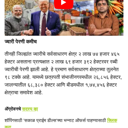
ज्वारी पेरणी कमीच
तीनही जिल्ह्यांत ज्वारीचे सर्वसाधारण क्षेत्र २ लाख ७४ हजार ४६५
हेक्टर असताना प्रत्यक्षात २ लाख ६९ हजार ३९२ हेक्टरवर रब्बी
ज्वारीची पेरणी झाली आहे. हे प्रमाण सर्वसाधारण क्षेत्राच्या तुलनेत
९८ टक्के आहे. यामध्ये छत्रपती संभाजीनगरमधील २६,८५६ हेक्टर,
जालन्यातील ६८,३८० हेक्टर आणि बीडमधील १,७४,४५६ हेक्टर
क्षेत्राचा समावेश आहे.
ॲग्रोवनचे
सदस्य व्हा
शॉपिंगसाठी 'सकाळ प्राईम डील्स'च्या भन्नाट ऑफर्स पाहण्यासाठी
क्लिक
करा
.