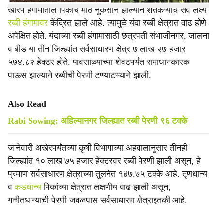
खरिप हंगामातील पिकांचे मोठे नुकसान झाल्याने शेतकऱ्यांचे सर्व लक्ष्य
रब्बी हंगामावर
केंद्रित झाले आहे. त्यामुळे यंदा रब्बी क्षेत्रात वाढ होणे
अपेक्षित होते. यंदाच्या रब्बी हंगामासाठी छत्रपती संभाजीनगर, जालना
व बीड या तीन जिल्ह्यांत सर्वसाधारण क्षेत्र ७ लाख २७ हजार
५७४.८२ हेक्टर होते. पावसाळ्याच्या शेवटपर्यंत समाधानकारक
पाऊस झाल्याने रब्बीची पेरणी टप्प्याटप्प्याने झाली.
Also Read
Rabi Sowing: अहिल्यानगर जिल्ह्यात रब्बी पेरणी ९६ टक्के
जानेवारी अखेरपर्यंतच्या कृषी विभागाच्या अहवालानुसार तीनही
जिल्ह्यांत १० लाख ७५ हजार हेक्टरवर रब्बी पेरणी झाली असून, हे
प्रमाण सर्वसाधारण क्षेत्राच्या तुलनेत १४७.७५ टक्के आहे. तृणधान्य
व
कडधान्य
पिकांच्या क्षेत्रात लक्षणीय वाढ झाली असून,
गळीतधान्याची पेरणी जवळपास सर्वसाधारण क्षेत्राइतकी आहे.