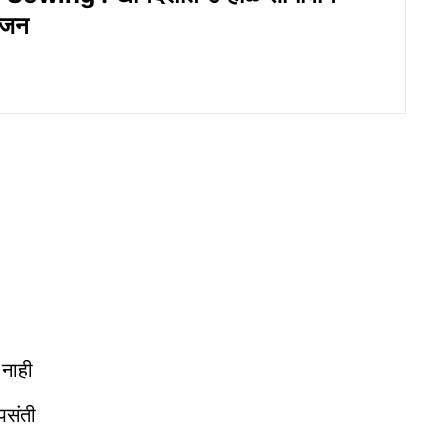
योजन
 नाही
पसंती