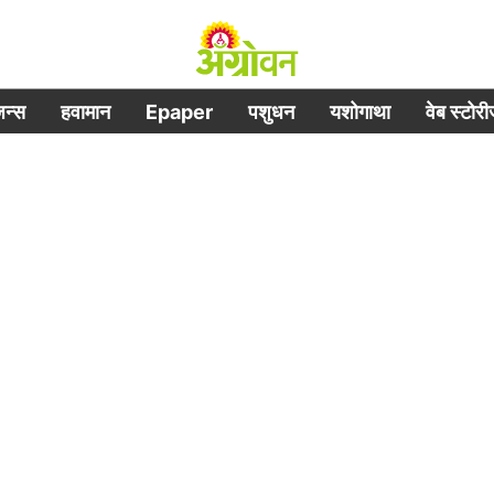
िजन्स
हवामान
Epaper
पशुधन
यशोगाथा
वेब स्टोर