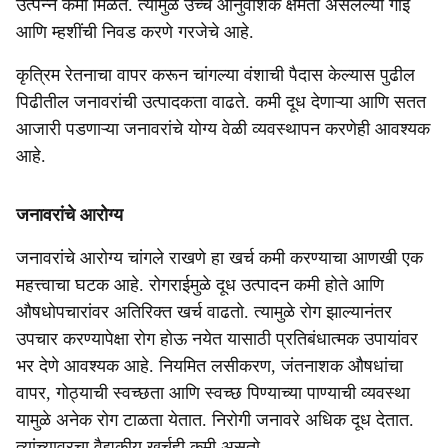
उत्पन्न कमी मिळते. त्यामुळे उच्च आनुवंशिक क्षमता असलेल्या गाई
आणि म्हशींची निवड करणे गरजेचे आहे.
कृत्रिम रेतनाचा वापर करून चांगल्या वंशाची पैदास केल्यास पुढील
पिढीतील जनावरांची उत्पादकता वाढते. कमी दूध देणाऱ्या आणि सतत
आजारी पडणाऱ्या जनावरांचे योग्य वेळी व्यवस्थापन करणेही आवश्यक
आहे.
जनावरांचे आरोग्य
जनावरांचे आरोग्य चांगले राखणे हा खर्च कमी करण्याचा आणखी एक
महत्त्वाचा घटक आहे. रोगराईमुळे दूध उत्पादन कमी होते आणि
औषधोपचारांवर अतिरिक्त खर्च वाढतो. त्यामुळे रोग झाल्यानंतर
उपचार करण्यापेक्षा रोग होऊ नयेत यासाठी प्रतिबंधात्मक उपायांवर
भर देणे आवश्यक आहे. नियमित लसीकरण, जंतनाशक औषधांचा
वापर, गोठ्याची स्वच्छता आणि स्वच्छ पिण्याच्या पाण्याची व्यवस्था
यामुळे अनेक रोग टाळता येतात. निरोगी जनावरे अधिक दूध देतात.
त्यांच्यावरचा वैद्यकीय खर्चही कमी असतो.