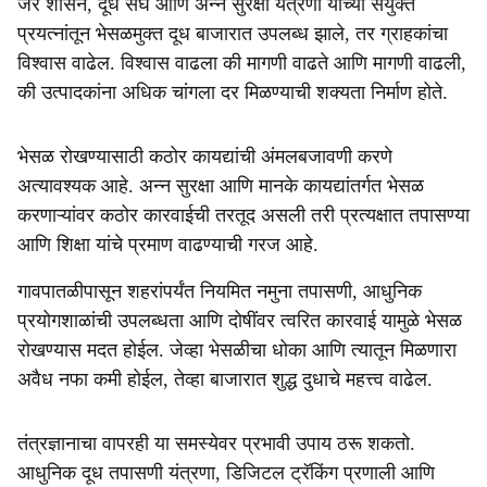
जर शासन, दूध संघ आणि अन्न सुरक्षा यंत्रणा यांच्या संयुक्त
प्रयत्नांतून भेसळमुक्त दूध बाजारात उपलब्ध झाले, तर ग्राहकांचा
विश्वास वाढेल. विश्वास वाढला की मागणी वाढते आणि मागणी वाढली,
की उत्पादकांना अधिक चांगला दर मिळण्याची शक्यता निर्माण होते.
भेसळ रोखण्यासाठी कठोर कायद्यांची अंमलबजावणी करणे
अत्यावश्यक आहे. अन्न सुरक्षा आणि मानके कायद्यांतर्गत भेसळ
करणाऱ्यांवर कठोर कारवाईची तरतूद असली तरी प्रत्यक्षात तपासण्या
आणि शिक्षा यांचे प्रमाण वाढण्याची गरज आहे.
गावपातळीपासून शहरांपर्यंत नियमित नमुना तपासणी, आधुनिक
प्रयोगशाळांची उपलब्धता आणि दोषींवर त्वरित कारवाई यामुळे भेसळ
रोखण्यास मदत होईल. जेव्हा भेसळीचा धोका आणि त्यातून मिळणारा
अवैध नफा कमी होईल, तेव्हा बाजारात शुद्ध दुधाचे महत्त्व वाढेल.
तंत्रज्ञानाचा वापरही या समस्येवर प्रभावी उपाय ठरू शकतो.
आधुनिक दूध तपासणी यंत्रणा, डिजिटल ट्रॅकिंग प्रणाली आणि