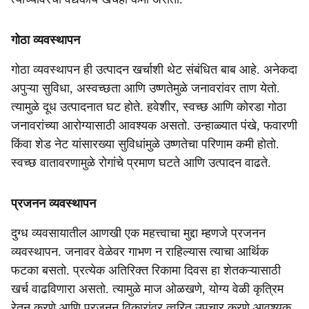
गोठा व्यवस्थापन
गोठा व्यवस्थापन ही उत्पादन खर्चाशी थेट संबंधित बाब आहे. अनेकदा
अपुऱ्या सुविधा, अस्वच्छता आणि उष्णतेमुळे जनावरांवर ताण येतो.
त्यामुळे दूध उत्पादनात घट होते. हवेशीर, स्वच्छ आणि कोरडा गोठा
जनावरांच्या आरोग्यासाठी आवश्यक असतो. उन्हाळ्यात पंखे, फवारणी
किंवा शेड नेट यांसारख्या सुविधांमुळे उष्णतेचा परिणाम कमी होतो.
स्वच्छ वातावरणामुळे रोगांचे प्रमाण घटते आणि उत्पादन वाढते.
प्रजनन व्यवस्थापन
दुग्ध व्यवसायातील आणखी एक महत्त्वाचा मुद्दा म्हणजे प्रजनन
व्यवस्थापन. जनावर वेळेवर गाभण न राहिल्यास त्याचा आर्थिक
फटका बसतो. प्रत्येक अतिरिक्त रिकामा दिवस हा शेतकऱ्यासाठी
खर्च वाढविणारा असतो. त्यामुळे माज ओळखणे, योग्य वेळी कृत्रिम
रेतन करणे आणि प्रजनन विकारांवर त्वरित उपचार करणे आवश्यक