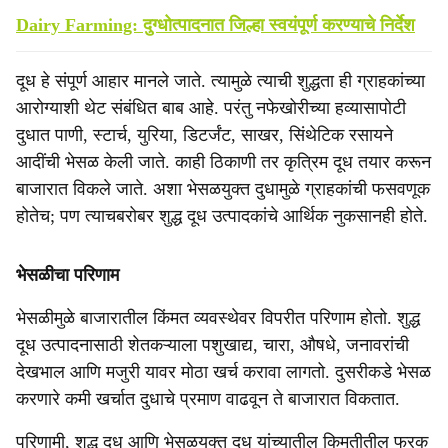
Dairy Farming: दुग्धोत्पादनात जिल्हा स्वयंपूर्ण करण्याचे निर्देश
दूध हे संपूर्ण आहार मानले जाते. त्यामुळे त्याची शुद्धता ही ग्राहकांच्या
आरोग्याशी थेट संबंधित बाब आहे. परंतु नफेखोरीच्या हव्यासापोटी
दुधात पाणी, स्टार्च, युरिया, डिटर्जंट, साखर, सिंथेटिक रसायने
आदींची भेसळ केली जाते. काही ठिकाणी तर कृत्रिम दूध तयार करून
बाजारात विकले जाते. अशा भेसळयुक्त दुधामुळे ग्राहकांची फसवणूक
होतेच; पण त्याचबरोबर शुद्ध दूध उत्पादकांचे आर्थिक नुकसानही होते.
भेसळीचा परिणाम
भेसळीमुळे बाजारातील किंमत व्यवस्थेवर विपरीत परिणाम होतो. शुद्ध
दूध उत्पादनासाठी शेतकऱ्याला पशुखाद्य, चारा, औषधे, जनावरांची
देखभाल आणि मजुरी यावर मोठा खर्च करावा लागतो. दुसरीकडे भेसळ
करणारे कमी खर्चात दुधाचे प्रमाण वाढवून ते बाजारात विकतात.
परिणामी, शुद्ध दूध आणि भेसळयुक्त दूध यांच्यातील किमतीतील फरक