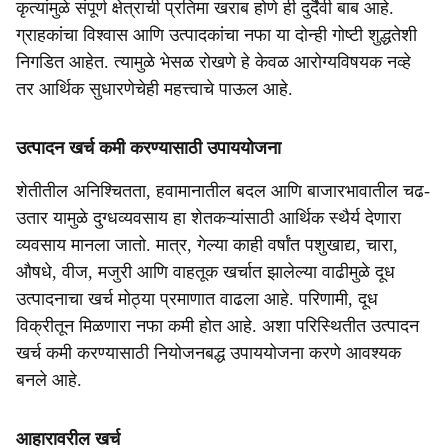
कृत्यांमुळे संपूर्ण क्षेत्राची प्रतिमा खराब होणे ही दुर्दैवी बाब आहे.
ग्राहकांचा विश्वास आणि उत्पादकांचा नफा या दोन्ही गोष्टी शुद्धतेशी
निगडित आहेत. त्यामुळे भेसळ रोखणे हे केवळ आरोग्यविषयक नव्हे
तर आर्थिक सुधारणेचेही महत्त्वाचे पाऊल आहे.
उत्पादन खर्च कमी करण्यासाठी उपाययोजना
शेतीतील अनिश्चितता, हवामानातील बदल आणि बाजारभावातील चढ-
उतार यामुळे दुग्धव्यवसाय हा शेतकऱ्यांसाठी आर्थिक स्थैर्य देणारा
व्यवसाय मानला जातो. मात्र, गेल्या काही वर्षांत पशुखाद्य, चारा,
औषधे, वीज, मजुरी आणि वाहतूक खर्चात झालेल्या वाढीमुळे दूध
उत्पादनाचा खर्च मोठ्या प्रमाणात वाढला आहे. परिणामी, दूध
विक्रीतून मिळणारा नफा कमी होत आहे. अशा परिस्थितीत उत्पादन
खर्च कमी करण्यासाठी नियोजनबद्ध उपाययोजना करणे आवश्यक
बनले आहे.
आहारावरील खर्च