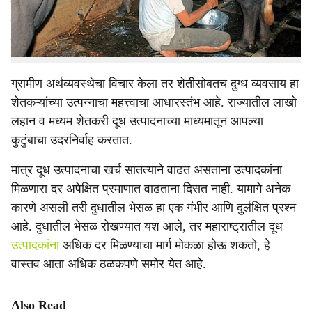
बनेल. मात्र, यासाठी भेसळविरोधी कठोर कारवाई, गुणवत्ता आधारित
दर प्रणाली, सहकारी संस्थांचे सक्षमीकरण आणि उत्पादन खर्च कमी
करण्याच्या उपाययोजना यांची जोड आवश्यक आहे.
ग्रामीण अर्थव्यवस्थेचा विचार केला तर शेतीसोबतच दुग्ध व्यवसाय हा
शेतकऱ्यांच्या उत्पन्नाचा महत्त्वाचा आधारस्तंभ आहे. राज्यातील लाखो
लहान व मध्यम शेतकरी दूध उत्पादनाच्या माध्यमातून आपल्या
कुटुंबाचा उदरनिर्वाह करतात.
मात्र दूध उत्पादनाचा खर्च सातत्याने वाढत असताना उत्पादकांना
मिळणारा दर अपेक्षित प्रमाणात वाढताना दिसत नाही. यामागे अनेक
कारणे असली तरी दुधातील भेसळ हा एक गंभीर आणि दुर्लक्षित प्रश्न
आहे. दुधातील भेसळ रोखण्यात यश आले, तर महाराष्ट्रातील दूध
उत्पादकांना
अधिक दर मिळण्याचा मार्ग मोकळा होऊ शकतो, हे
वास्तव आता अधिक ठळकपणे समोर येत आहे.
Also Read