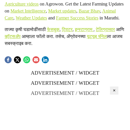
Agriculture videos
on Agrowon. Get the Latest Farming Updates
on
Market Intelligence
,
Market updates
,
Bazar Bhav
,
Animal
Care
,
Weather Updates
and
Farmer Success Stories
in Marathi.
ताज्या कृषी घडामोडींसाठी
फेसबुक
,
ट्विटर
,
इन्स्टाग्राम
,
टेलिग्रामवर
आणि
व्हॉट्सॲप
आम्हाला फॉलो करा. तसेच, ॲग्रोवनच्या
यूट्यूब चॅनेल
ला आजच
सबस्क्राइब करा.
ADVERTISEMENT / WIDGET
ADVERTISEMENT / WIDGET
×
ADVERTISEMENT / WIDGET