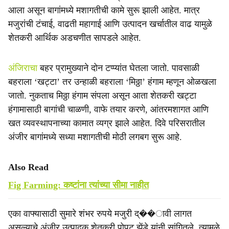
आला असून बागांमध्ये मशागतीची कामे सुरू झाली आहेत. मात्र
मजुरांची टंचाई, वाढती महागाई आणि उत्पादन खर्चातील वाढ यामुळे
शेतकरी आर्थिक अडचणीत सापडले आहेत.
अंजिराचा
बहर प्रामुख्याने दोन टप्प्यांत घेतला जातो. पावसाळी
बहराला ‘खट्टा’ तर उन्हाळी बहराला ‘मिठ्ठा’ हंगाम म्हणून ओळखला
जातो. नुकताच मिठ्ठा हंगाम संपला असून आता शेतकरी खट्टा
हंगामासाठी बागांची चाळणी, वाफे तयार करणे, आंतरमशागत आणि
खत व्यवस्थापनाच्या कामात व्यग्र झाले आहेत. दिवे परिसरातील
अंजीर बागांमध्ये सध्या मशागतीची मोठी लगबग सुरू आहे.
Also Read
Fig Farming: कष्टांना त्यांच्या सीमा नाहीत
एका वाफ्यासाठी सुमारे शंभर रुपये मजुरी द्��ावी लागत
असल्याचे अंजीर उत्पादक शेतकरी पोपट झेंडे यांनी सांगितले. त्यामुळे