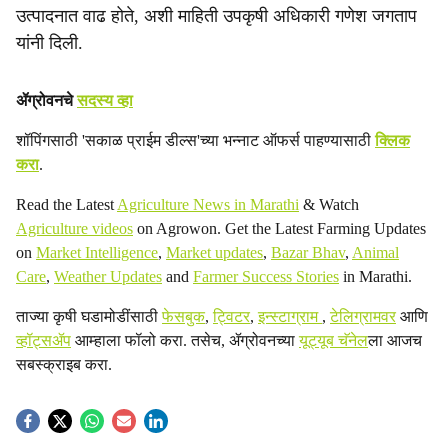
उत्पादनात वाढ होते, अशी माहिती उपकृषी अधिकारी गणेश जगताप
यांनी दिली.
ॲग्रोवनचे
सदस्य व्हा
शॉपिंगसाठी 'सकाळ प्राईम डील्स'च्या भन्नाट ऑफर्स पाहण्यासाठी
क्लिक
करा
.
Read the Latest
Agriculture News in Marathi
& Watch
Agriculture videos
on Agrowon. Get the Latest Farming Updates
on
Market Intelligence
,
Market updates
,
Bazar Bhav
,
Animal
Care
,
Weather Updates
and
Farmer Success Stories
in Marathi.
ताज्या कृषी घडामोडींसाठी
फेसबुक
,
ट्विटर
,
इन्स्टाग्राम
,
टेलिग्रामवर
आणि
व्हॉट्सॲप
आम्हाला फॉलो करा. तसेच, ॲग्रोवनच्या
यूट्यूब चॅनेल
ला आजच
सबस्क्राइब करा.