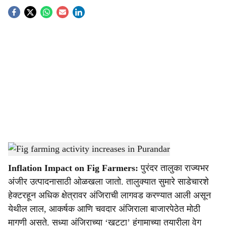
S
o
c
i
a
l
s
Fig farming activity increases in Purandar
-
Agrowon
h
Inflation Impact on Fig Farmers:
पुरंदर तालुका राज्यभर
a
अंजीर उत्पादनासाठी ओळखला जातो. तालुक्यात सुमारे साडेचारशे
r
हेक्टरहून अधिक क्षेत्रावर अंजिराची लागवड करण्यात आली असून
येथील लाल, आकर्षक आणि चवदार अंजिराला बाजारपेठेत मोठी
e
मागणी असते. सध्या अंजिराच्या ‘खट्टा’ हंगामाच्या तयारीला वेग