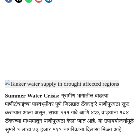
S
o
c
i
a
l
s
Tanker water supply in drought affected regions
-
Agrowon
h
Summer Water Crisis:
ग्रामीण भागातील वाढत्या
a
पाणीटंचाईच्या पार्श्वभूमीवर पुणे जिल्ह्यात टँकरद्वारे पाणीपुरवठा सुरू
r
करण्यात आला असून, सध्या १११ गावे आणि ४२६ वाड्यांना १०४
टँकरच्या माध्यमातून पाणीपुरवठा केला जात आहे. या उपाययोजनांमुळे
e
सुमारे १ लाख ७३ हजार ५९१ नागरिकांना दिलासा मिळत आहे.