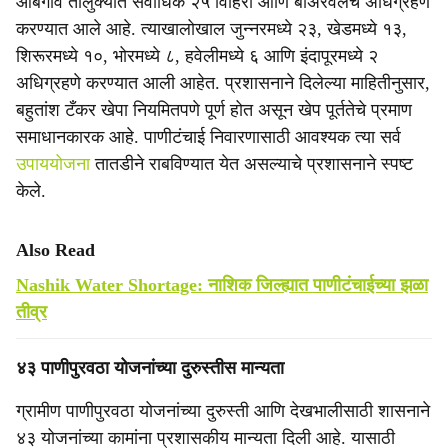
आंबेगाव तालुक्यात सर्वाधिक २५ विहिरी आणि बोअरवेलचे अधिग्रहण
करण्यात आले आहे. त्याखालोखाल जुन्नरमध्ये २३, खेडमध्ये १३,
शिरूरमध्ये १०, भोरमध्ये ८, हवेलीमध्ये ६ आणि इंदापूरमध्ये २
अधिग्रहणे करण्यात आली आहेत. प्रशासनाने दिलेल्या माहितीनुसार,
बहुतांश टँकर खेपा नियमितपणे पूर्ण होत असून खेप पूर्ततेचे प्रमाण
समाधानकारक आहे. पाणीटंचाई निवारणासाठी आवश्यक त्या सर्व
उपाययोजना
तातडीने राबविण्यात येत असल्याचे प्रशासनाने स्पष्ट
केले.
Also Read
Nashik Water Shortage: नाशिक जिल्ह्यात पाणीटंचाईच्या झळा
तीव्र
४३ पाणीपुरवठा योजनांच्या दुरुस्तीस मान्यता
ग्रामीण पाणीपुरवठा योजनांच्या दुरुस्ती आणि देखभालीसाठी शासनाने
४३ योजनांच्या कामांना प्रशासकीय मान्यता दिली आहे. यासाठी