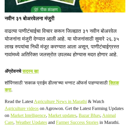
नवीन ३१ बोअरवेलना मंजुरी
वाढत्या पाणीटंचाईचा विचार करून जिल्ह्यात ३१ नवीन बोअरवेल
योजनांना मंजुरी देण्यात आली आहे. या योजनांसाठी सुमारे २६.३५
लाख रुपयांचा निधी मंजूर करण्यात आला असून, पाणीटंचाईग्रस्त
गावांमध्ये अतिरिक्त जलस्रोत उपलब्ध होण्यास मदत होणार आहे.
ॲग्रोवनचे
सदस्य व्हा
शॉपिंगसाठी 'सकाळ प्राईम डील्स'च्या भन्नाट ऑफर्स पाहण्यासाठी
क्लिक
करा
.
Read the Latest
Agriculture News in Marathi
& Watch
Agriculture videos
on Agrowon. Get the Latest Farming Updates
on
Market Intelligence
,
Market updates
,
Bazar Bhav
,
Animal
Care
,
Weather Updates
and
Farmer Success Stories
in Marathi.