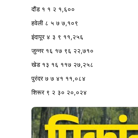
दौंड १ १ २ १,६००
हवेली ८ ५ ७ ७,१०९
इंदापूर ४ ३ ९ ११,२५६
जुन्नर १६ १७ ९६ २२,७१०
खेड १३ १६ ११७ २७,२५८
पुरंदर ७ ७ ४१ ११,०८४
शिरूर ९ २ ३० २०,०२४