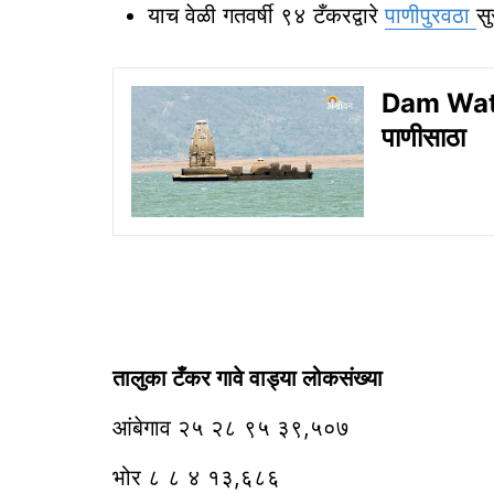
याच वेळी गतवर्षी ९४ टँकरद्वारे
पाणीपुरवठा
सु
Dam Water
पाणीसाठा
तालुका टँकर गावे वाड्या लोकसंख्या
आंबेगाव २५ २८ ९५ ३९,५०७
भोर ८ ८ ४ १३,६८६