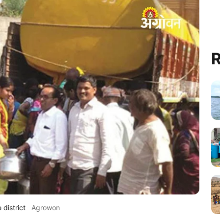
R
district
Agrowon