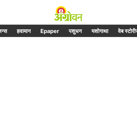
िजन्स
हवामान
Epaper
पशुधन
यशोगाथा
वेब स्टोर