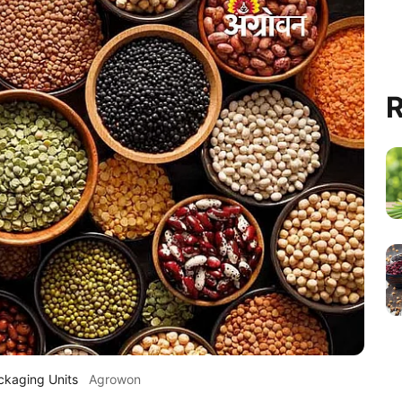
R
ckaging Units
Agrowon