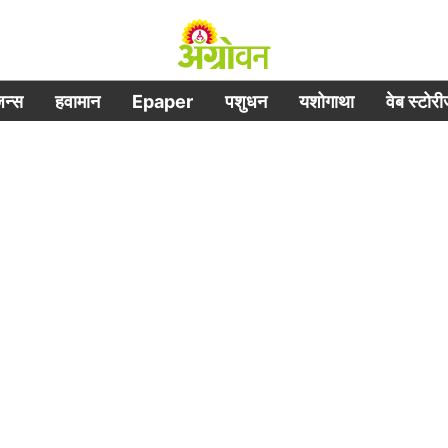
िजन्स
हवामान
Epaper
पशुधन
यशोगाथा
वेब स्टोर