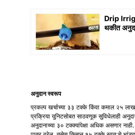
Drip Irrig
थकीत अनुद
अनुदान स्वरूप
प्रकल्प खर्चाच्या ३३ टक्के किंवा कमाल २५ लाख
प्रक्रिया युनिटसोबत साठवणूक सुविधेलाही अनुदा
अनुदानाच्या ३० टक्क्यांपेक्षा अधिक असणार नाही. 
पात्र ठरेल. तसेच किमान १५ टक्के स्वतःचे भां