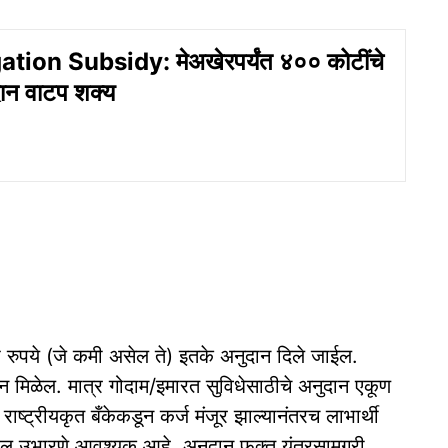
ation Subsidy: मेअखेरपर्यंत ४०० कोटींचे
ान वाटप शक्य
 रुपये (जे कमी असेल ते) इतके अनुदान दिले जाईल.
न मिळेल. मात्र गोदाम/इमारत सुविधेसाठीचे अनुदान एकूण
राष्ट्रीयकृत बँकेकडून कर्ज मंजूर झाल्यानंतरच लाभार्थी
डवल उभारणे आवश्यक आहे. अनुदान फक्त यंत्रसामग्री,