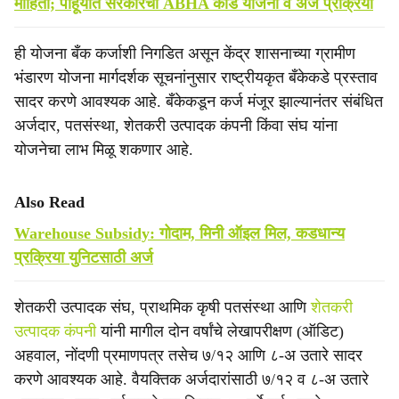
माहिती; पाहूयात सरकारची ABHA कार्ड योजना व अर्ज प्रक्रिया
ही योजना बँक कर्जाशी निगडित असून केंद्र शासनाच्या ग्रामीण
भंडारण योजना मार्गदर्शक सूचनांनुसार राष्ट्रीयकृत बँकेकडे प्रस्ताव
सादर करणे आवश्यक आहे. बँकेकडून कर्ज मंजूर झाल्यानंतर संबंधित
अर्जदार, पतसंस्था, शेतकरी उत्पादक कंपनी किंवा संघ यांना
योजनेचा लाभ मिळू शकणार आहे.
Also Read
Warehouse Subsidy: गोदाम, मिनी ऑइल मिल, कडधान्य
प्रक्रिया युनिटसाठी अर्ज
शेतकरी उत्पादक संघ, प्राथमिक कृषी पतसंस्था आणि
शेतकरी
उत्पादक कंपनी
यांनी मागील दोन वर्षांचे लेखापरीक्षण (ऑडिट)
अहवाल, नोंदणी प्रमाणपत्र तसेच ७/१२ आणि ८-अ उतारे सादर
करणे आवश्यक आहे. वैयक्तिक अर्जदारांसाठी ७/१२ व ८-अ उतारे