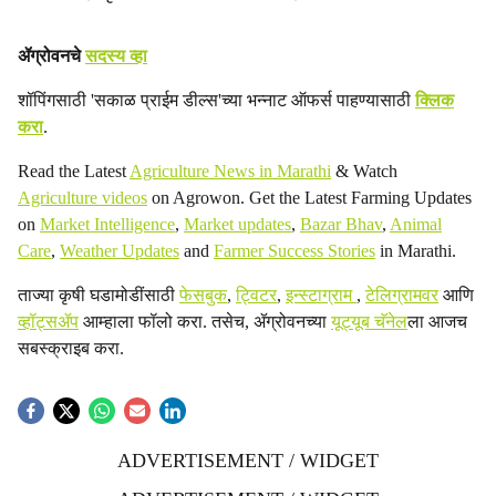
ॲग्रोवनचे
सदस्य व्हा
शॉपिंगसाठी 'सकाळ प्राईम डील्स'च्या भन्नाट ऑफर्स पाहण्यासाठी
क्लिक
करा
.
Read the Latest
Agriculture News in Marathi
& Watch
Agriculture videos
on Agrowon. Get the Latest Farming Updates
on
Market Intelligence
,
Market updates
,
Bazar Bhav
,
Animal
Care
,
Weather Updates
and
Farmer Success Stories
in Marathi.
ताज्या कृषी घडामोडींसाठी
फेसबुक
,
ट्विटर
,
इन्स्टाग्राम
,
टेलिग्रामवर
आणि
व्हॉट्सॲप
आम्हाला फॉलो करा. तसेच, ॲग्रोवनच्या
यूट्यूब चॅनेल
ला आजच
सबस्क्राइब करा.
ADVERTISEMENT / WIDGET