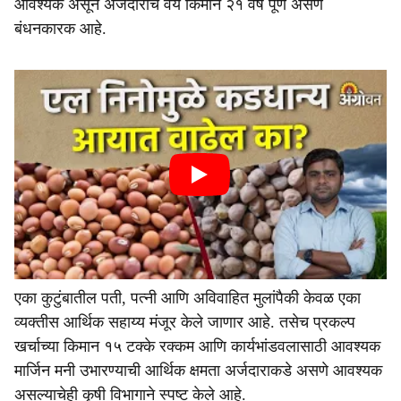
आवश्यक असून अर्जदाराचे वय किमान २१ वर्षे पूर्ण असणे
बंधनकारक आहे.
एका कुटुंबातील पती, पत्नी आणि अविवाहित मुलांपैकी केवळ एका
व्यक्तीस आर्थिक सहाय्य मंजूर केले जाणार आहे. तसेच प्रकल्प
खर्चाच्या किमान १५ टक्के रक्कम आणि कार्यभांडवलासाठी आवश्यक
मार्जिन मनी उभारण्याची आर्थिक क्षमता अर्जदाराकडे असणे आवश्यक
असल्याचेही कृषी विभागाने स्पष्ट केले आहे.