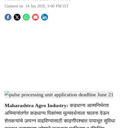
Updated on :
14 Jun 2026, 9:00 PM
IST
S
o
c
i
a
l
s
Apply for pulse processing and packaging project
-
Agrowon
h
Maharashtra Agro Industry:
कडधान्य आत्मनिर्भरता
a
अभियानांतर्गत कडधान्य पिकांच्या मूल्यवर्धनाला चालना देऊन
r
शेतकऱ्यांचे उत्पन्न वाढविण्यासाठी काढणीपश्चात पायाभूत सुविधा