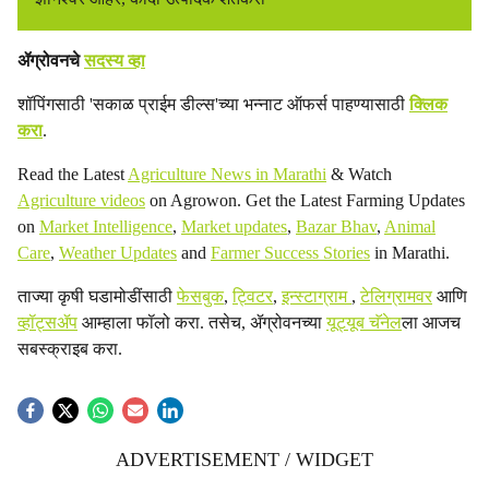
ॲग्रोवनचे
सदस्य व्हा
शॉपिंगसाठी 'सकाळ प्राईम डील्स'च्या भन्नाट ऑफर्स पाहण्यासाठी
क्लिक
करा
.
Read the Latest
Agriculture News in Marathi
& Watch
Agriculture videos
on Agrowon. Get the Latest Farming Updates
on
Market Intelligence
,
Market updates
,
Bazar Bhav
,
Animal
Care
,
Weather Updates
and
Farmer Success Stories
in Marathi.
ताज्या कृषी घडामोडींसाठी
फेसबुक
,
ट्विटर
,
इन्स्टाग्राम
,
टेलिग्रामवर
आणि
व्हॉट्सॲप
आम्हाला फॉलो करा. तसेच, ॲग्रोवनच्या
यूट्यूब चॅनेल
ला आजच
सबस्क्राइब करा.
ADVERTISEMENT / WIDGET