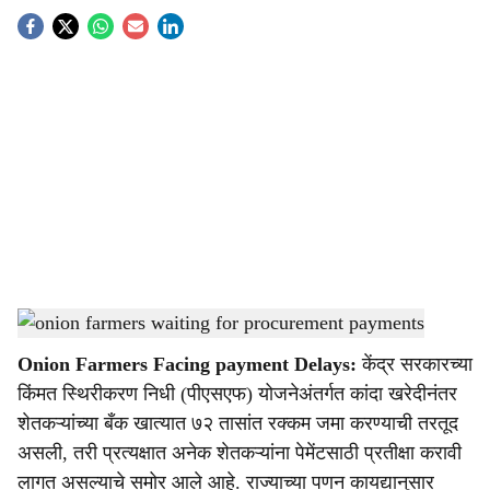
S
o
c
i
a
l
s
PSF onion procurement payment delay
-
Agrowon
h
Onion Farmers Facing payment Delays:
केंद्र सरकारच्या
a
किंमत स्थिरीकरण निधी (पीएसएफ) योजनेअंतर्गत कांदा खरेदीनंतर
r
शेतकऱ्यांच्या बँक खात्यात ७२ तासांत रक्कम जमा करण्याची तरतूद
असली, तरी प्रत्यक्षात अनेक शेतकऱ्यांना पेमेंटसाठी प्रतीक्षा करावी
e
लागत असल्याचे समोर आले आहे. राज्याच्या पणन कायद्यानुसार