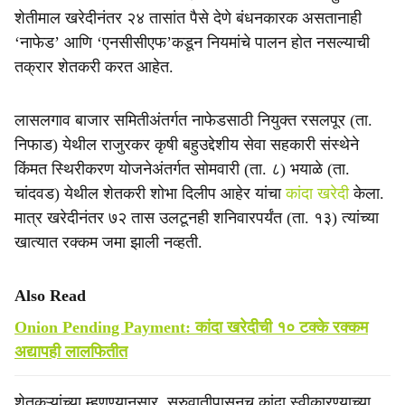
शेतीमाल खरेदीनंतर २४ तासांत पैसे देणे बंधनकारक असतानाही
‘नाफेड’ आणि ‘एनसीसीएफ’कडून नियमांचे पालन होत नसल्याची
तक्रार शेतकरी करत आहेत.
लासलगाव बाजार समितीअंतर्गत नाफेडसाठी नियुक्त रसलपूर (ता.
निफाड) येथील राजुरकर कृषी बहुउद्देशीय सेवा सहकारी संस्थेने
किंमत स्थिरीकरण योजनेअंतर्गत सोमवारी (ता. ८) भयाळे (ता.
चांदवड) येथील शेतकरी शोभा दिलीप आहेर यांचा
कांदा खरेदी
केला.
मात्र खरेदीनंतर ७२ तास उलटूनही शनिवारपर्यंत (ता. १३) त्यांच्या
खात्यात रक्कम जमा झाली नव्हती.
Also Read
Onion Pending Payment: कांदा खरेदीची १० टक्के रक्कम
अद्यापही लालफितीत
शेतकऱ्यांच्या म्हणण्यानुसार, सुरुवातीपासूनच कांदा स्वीकारण्याच्या