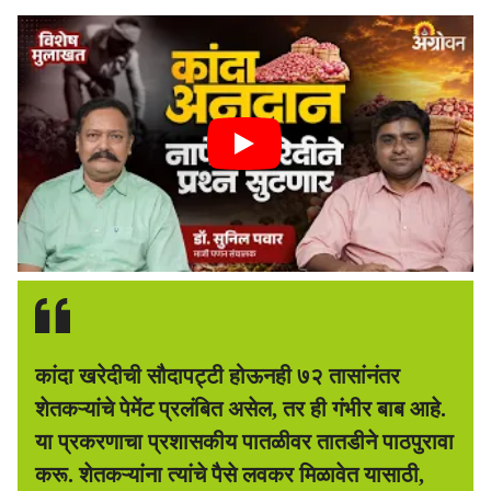
कांदा खरेदीची सौदापट्टी होऊनही ७२ तासांनंतर
शेतकऱ्यांचे पेमेंट प्रलंबित असेल, तर ही गंभीर बाब आहे.
या प्रकरणाचा प्रशासकीय पातळीवर तातडीने पाठपुरावा
करू. शेतकऱ्यांना त्यांचे पैसे लवकर मिळावेत यासाठी,