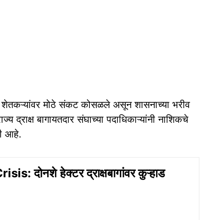
ले. शेतकऱ्यांवर मोठे संकट कोसळले असून शासनाच्या भरीव
य द्राक्ष बागायतदार संघाच्या पदाधिकाऱ्यांनी नाशिकचे
ी आहे.
is: दोनशे हेक्टर द्राक्षबागांवर कुऱ्हाड