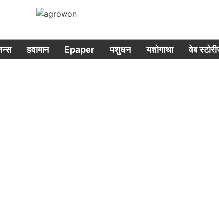
िजन्स
हवामान
Epaper
पशुधन
यशोगाथा
वेब स्टोर