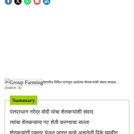
S
o
c
i
a
l
s
पंतप्रधान मोदी यांनी, नुकताच देशातील विविध भागातून आलेल्या शेतकऱ्यांशी संवाद साधला.
-
h
(Source- X)
a
Summary
r
पंतप्रधान नरेंद्र मोदी यांचा शेतकऱ्यांशी संवाद
e
त्यांचा शेतकऱ्यांना गट शेती करण्याचा सल्ला
शेतकऱ्यांनी एकत्र येऊन जास्त मुल्ये असलेली पिके घ्यावीत