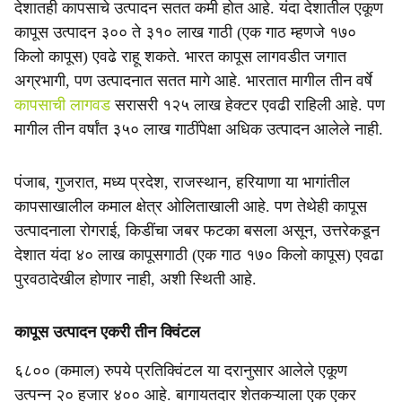
देशातही कापसाचे उत्पादन सतत कमी होत आहे. यंदा देशातील एकूण
कापूस उत्पादन ३०० ते ३१० लाख गाठी (एक गाठ म्हणजे १७०
किलो कापूस) एवढे राहू शकते. भारत कापूस लागवडीत जगात
अग्रभागी, पण उत्पादनात सतत मागे आहे. भारतात मागील तीन वर्षे
कापसाची लागवड
सरासरी १२५ लाख हेक्टर एवढी राहिली आहे. पण
मागील तीन वर्षांत ३५० लाख गाठींपेक्षा अधिक उत्पादन आलेले नाही.
पंजाब, गुजरात, मध्य प्रदेश, राजस्थान, हरियाणा या भागांतील
कापसाखालील कमाल क्षेत्र ओलिताखाली आहे. पण तेथेही कापूस
उत्पादनाला रोगराई, किडींचा जबर फटका बसला असून, उत्तरेकडून
देशात यंदा ४० लाख कापूसगाठी (एक गाठ १७० किलो कापूस) एवढा
पुरवठादेखील होणार नाही, अशी स्थिती आहे.
कापूस उत्पादन एकरी तीन क्विंटल
६८०० (कमाल) रुपये प्रतिक्विंटल या दरानुसार आलेले एकूण
उत्पन्न २० हजार ४०० आहे. बागायतदार शेतकऱ्याला एक एकर