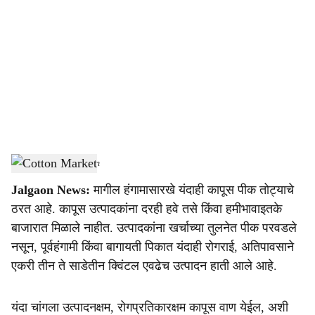
o
c
i
a
l
s
Cotton Market
-
Agrowon
h
Jalgaon News:
मागील हंगामासारखे यंदाही कापूस पीक तोट्याचे
a
ठरत आहे. कापूस उत्पादकांना दरही हवे तसे किंवा हमीभावाइतके
r
बाजारात मिळाले नाहीत. उत्पादकांना खर्चाच्या तुलनेत पीक परवडले
नसून, पूर्वहंगामी किंवा बागायती पिकात यंदाही रोगराई, अतिपावसाने
e
एकरी तीन ते साडेतीन क्विंटल एवढेच उत्पादन हाती आले आहे.
यंदा चांगला उत्पादनक्षम, रोगप्रतिकारक्षम कापूस वाण येईल, अशी