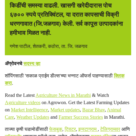
किडींची समस्या वाढली. खासगी खरेदीदारास पोच
६७०० रुपये प्रतिक्विंटल, या दरात कापसाची विक्री
धरणगावात (जि.जळगाव) केली. सर्व कापूस उत्पादकांना
हमीभाव मिळत नाही.
गणेश पाटील, शेतकरी, कठोरा, ता. जि. जळगाव
ॲग्रोवनचे
सदस्य व्हा
शॉपिंगसाठी 'सकाळ प्राईम डील्स'च्या भन्नाट ऑफर्स पाहण्यासाठी
क्लिक
करा
.
Read the Latest
Agriculture News in Marathi
& Watch
Agriculture videos
on Agrowon. Get the Latest Farming Updates
on
Market Intelligence
,
Market updates
,
Bazar Bhav
,
Animal
Care
,
Weather Updates
and
Farmer Success Stories
in Marathi.
ताज्या कृषी घडामोडींसाठी
फेसबुक
,
ट्विटर
,
इन्स्टाग्राम
,
टेलिग्रामवर
आणि