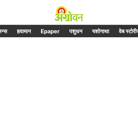
िजन्स
हवामान
Epaper
पशुधन
यशोगाथा
वेब स्टोर