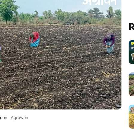
R
soon
Agrowon