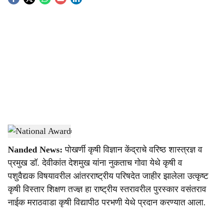
S
o
c
i
a
l
s
National Award
-
Agrowon
h
Nanded News:
पोखर्णी कृषी विज्ञान केंद्राचे वरिष्ठ शास्त्रज्ञ व
a
प्रमुख डॉ. देवीकांत देशमुख यांना नुकताच गोवा येथे कृषी व
r
पशुवैद्यक विषयावरील आंतरराष्ट्रीय परिषदेत जाहीर झालेला उत्कृष्ट
कृषी विस्तार शिक्षण तज्ज्ञ हा राष्ट्रीय स्तरावरील पुरस्कार वसंतराव
e
नाईक मराठवाडा कृषी विद्यापीठ परभणी येथे प्रदान करण्यात आला.