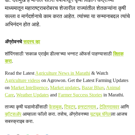
डॉ. देशमुख हे मागील सतरा वर्षांपासून कृषी विज्ञान केंद्राच्या
माध्यमातून महाराष्ट्राबरोबरच शेजारील राज्यांतील शेतकऱ्यांना कृषी
सल्ला व मार्गदर्शनाचे काम करत आहेत. त्यांच्या या सन्मानाबद्दल त्यांचे
अभिनंदन होत आहे.
ॲग्रोवनचे
सदस्य व्हा
शॉपिंगसाठी 'सकाळ प्राईम डील्स'च्या भन्नाट ऑफर्स पाहण्यासाठी
क्लिक
करा
.
Read the Latest
Agriculture News in Marathi
& Watch
Agriculture videos
on Agrowon. Get the Latest Farming Updates
on
Market Intelligence
,
Market updates
,
Bazar Bhav
,
Animal
Care
,
Weather Updates
and
Farmer Success Stories
in Marathi.
ताज्या कृषी घडामोडींसाठी
फेसबुक
,
ट्विटर
,
इन्स्टाग्राम
,
टेलिग्रामवर
आणि
व्हॉट्सॲप
आम्हाला फॉलो करा. तसेच, ॲग्रोवनच्या
यूट्यूब चॅनेल
ला आजच
सबस्क्राइब करा.