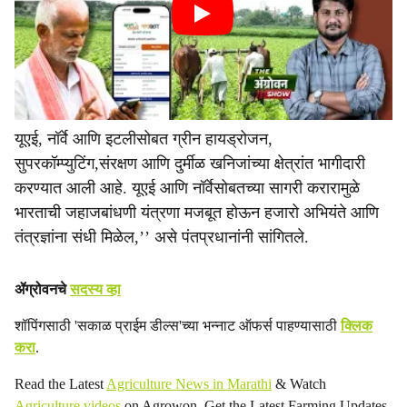
यूएई, नॉर्वे आणि इटलीसोबत ग्रीन हायड्रोजन,
सुपरकॉम्प्युटिंग,संरक्षण आणि दुर्मीळ खनिजांच्या क्षेत्रांत भागीदारी
करण्यात आली आहे. यूएई आणि नॉर्वेसोबतच्या सागरी करारामुळे
भारताची जहाजबांधणी यंत्रणा मजबूत होऊन हजारो अभियंते आणि
तंत्रज्ञांना संधी मिळेल,’’ असे पंतप्रधानांनी सांगितले.
ॲग्रोवनचे
सदस्य व्हा
शॉपिंगसाठी 'सकाळ प्राईम डील्स'च्या भन्नाट ऑफर्स पाहण्यासाठी
क्लिक
करा
.
Read the Latest
Agriculture News in Marathi
& Watch
Agriculture videos
on Agrowon. Get the Latest Farming Updates