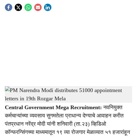
S
o
c
i
a
l
s
PM Narendra Modi distributes 51000 appointment letters in 19th Rozgar Mela
-
h
Agrowon
a
Central Government Mega Recruitment:
नवनियुक्त
कर्मचाऱ्यांच्या व्यवसाय सुगमतेला प्राधान्य देण्याचे आवाहन करीत
r
पंतप्रधान नरेंद्र मोदी यांनी शनिवारी (ता.२३) व्हिडिओ
e
कॉन्फरन्सिंगच्या माध्यमातून १९ व्या रोजगार मेळाव्यात ५१ हजारांहून