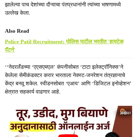
झालेल्या पाच देशांच्या दौऱ्याचा पंतप्रधानांनी त्यांच्या भाषणामध्ये
उल्लेख केला.
Also Read
Police Patil Recruitment: पोलिस पाटील भरतीत 'हायटेक
पॅटर्न'
‘‘नेदरलँडच्या ‘एएसएमएल’ कंपनीसोबत ‘टाटा इलेक्ट्रॉनिक्स’ने
केलेला सेमीकंडक्टर करार भारताला नेक्स्ट-जनरेशन तंत्रज्ञानाचे
केंद्र बनवू शकेल. स्वीडनसोबत ‘एआय’ आणि ‘डिजिटल इनोव्हेशन’
क्षेत्रात सहकार्य वाढणार आहे.