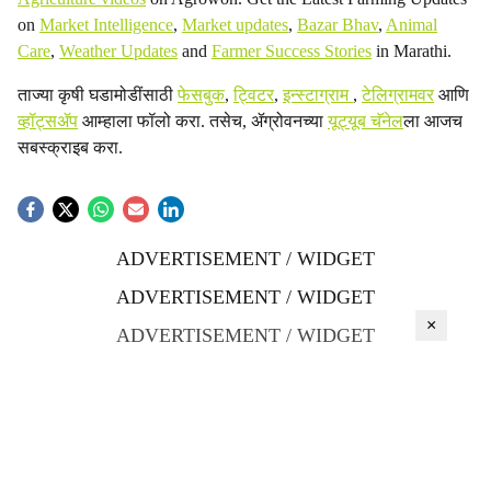
on
Market Intelligence
,
Market updates
,
Bazar Bhav
,
Animal
Care
,
Weather Updates
and
Farmer Success Stories
in Marathi.
ताज्या कृषी घडामोडींसाठी
फेसबुक
,
ट्विटर
,
इन्स्टाग्राम
,
टेलिग्रामवर
आणि
व्हॉट्सॲप
आम्हाला फॉलो करा. तसेच, ॲग्रोवनच्या
यूट्यूब चॅनेल
ला आजच
सबस्क्राइब करा.
ADVERTISEMENT / WIDGET
ADVERTISEMENT / WIDGET
×
ADVERTISEMENT / WIDGET