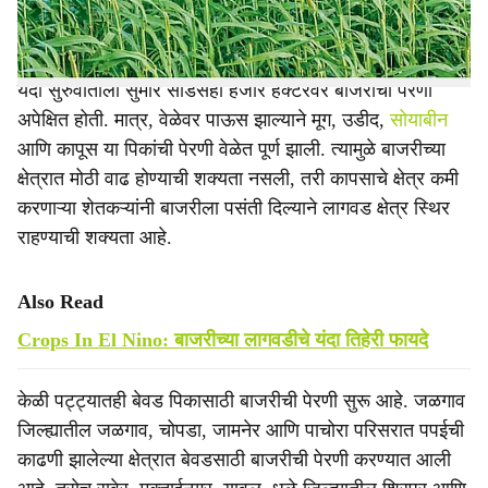
होण्याचा अंदाज आहे.
यंदा सुरुवातीला सुमारे साडेसहा हजार हेक्टरवर बाजरीची पेरणी
अपेक्षित होती. मात्र, वेळेवर पाऊस झाल्याने मूग, उडीद,
सोयाबीन
आणि कापूस या पिकांची पेरणी वेळेत पूर्ण झाली. त्यामुळे बाजरीच्या
क्षेत्रात मोठी वाढ होण्याची शक्यता नसली, तरी कापसाचे क्षेत्र कमी
करणाऱ्या शेतकऱ्यांनी बाजरीला पसंती दिल्याने लागवड क्षेत्र स्थिर
राहण्याची शक्यता आहे.
Also Read
Crops In El Nino: बाजरीच्या लागवडीचे यंदा तिहेरी फायदे
केळी पट्ट्यातही बेवड पिकासाठी बाजरीची पेरणी सुरू आहे. जळगाव
जिल्ह्यातील जळगाव, चोपडा, जामनेर आणि पाचोरा परिसरात पपईची
काढणी झालेल्या क्षेत्रात बेवडसाठी बाजरीची पेरणी करण्यात आली