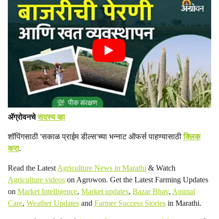
ॲग्रोवनचे
सदस्य व्हा
शॉपिंगसाठी 'सकाळ प्राईम डील्स'च्या भन्नाट ऑफर्स पाहण्यासाठी
क्लिक
करा
.
Read the Latest
Agriculture News in Marathi
& Watch
Agriculture videos
on Agrowon. Get the Latest Farming Updates
on
Market Intelligence
,
Market updates
,
Bazar Bhav
,
Animal
Care
,
Weather Updates
and
Farmer Success Stories
in Marathi.