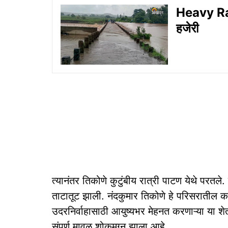
Heavy Rain
हजेरी
त्यानंतर तिकोणे कुटुंबीय रात्री पाटण येथे परतले. 
ताटातूट झाली. नंदकुमार तिकोणे हे परिसरातील क
उदरनिर्वाहासाठी आयुष्यभर मेहनत करणाऱ्या या शे
संपूर्ण मावळ शोकमग्न झाला आहे.