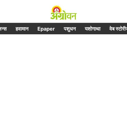
िजन्स
हवामान
Epaper
पशुधन
यशोगाथा
वेब स्टोर