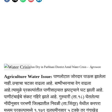
S
o
c
i
a
l
s
Six Small Reservoirs Run Dry in Parbhani District Amid Water Crisis
-
Agrowon
h
Agriculture Water Issue:
पाणलोटात जोरदार पाऊस झालेला
a
नाही.उन्हाचा चटका वाढला आहे. बाष्पीभवनाचा वेग वाढला
r
आहे.त्यामुळे प्रकल्पांतील पाणीसाठ्यात झपाट्याने घट झाली आहे.
पाणीटंचाईचे संकट गहिरे झाले आहे. गुरुवारी (ता.१८) घेतलेल्या
e
नोंदीनुसार परभणी जिल्ह्यातील निवळी (ता.जिंतूर) येथील करपरा
मध्यम प्रकल्पामध्ये १.१७९ दलघमीनुसार ५ टक्के तर गंगाखेड