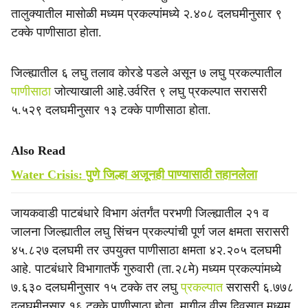
तालुक्यातील मासोळी मध्यम प्रकल्पांमध्ये २.४०८ दलघमीनुसार ९
टक्के पाणीसाठा होता.
जिल्ह्यातील ६ लघु तलाव कोरडे पडले असून ७ लघु प्रकल्पातील
पाणीसाठा
जोत्याखाली आहे.उर्वरित ९ लघु प्रकल्पात सरासरी
५.५२९ दलघमीनुसार १३ टक्के पाणीसाठा होता.
Also Read
Water Crisis: पुणे जिल्हा अजूनही पाण्यासाठी तहानलेला
जायकवाडी पाटबंधारे विभाग अंतर्गंत परभणी जिल्ह्यातील २१ व
जालना जिल्ह्यातील लघु सिंचन प्रकल्पांची पूर्ण जल क्षमता सरासरी
४५.८२७ दलघमी तर उपयुक्त पाणीसाठा क्षमता ४२.२०५ दलघमी
आहे. पाटबंधारे विभागातर्फे गुरुवारी (ता.२८मे) मध्यम प्रकल्पांमध्ये
७.६३० दलघमीनुसार १५ टक्के तर लघु
प्रकल्पात
सरासरी ६.७७८
दलघमीनुसार १६ टक्के पाणीसाठा होता. मागील वीस दिवसात मध्यम