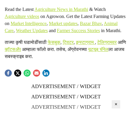
Read the Latest
Agriculture News in Marathi
& Watch
Agriculture videos
on Agrowon. Get the Latest Farming Updates
on
Market Intelligence
,
Market updates
,
Bazar Bhav
,
Animal
Care
,
Weather Updates
and
Farmer Success Stories
in Marathi.
ताज्या कृषी घडामोडींसाठी
फेसबुक
,
ट्विटर
,
इन्स्टाग्राम
,
टेलिग्रामवर
आणि
व्हॉट्सॲप
आम्हाला फॉलो करा. तसेच, ॲग्रोवनच्या
यूट्यूब चॅनेल
ला आजच
सबस्क्राइब करा.
ADVERTISEMENT / WIDGET
ADVERTISEMENT / WIDGET
×
ADVERTISEMENT / WIDGET