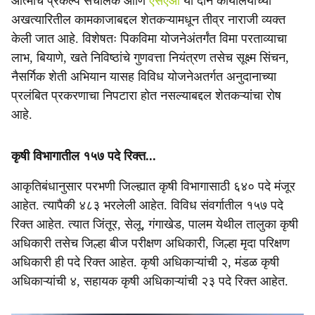
आत्माचे प्रकल्प संचालक आणि
एसएओ
या दोन कार्यालयाच्या
अखत्यारितील कामकाजाबद्दल शेतकऱ्यामधून तीव्र नाराजी व्यक्त
केली जात आहे. विशेषतः पिकविमा योजनेअंतर्गंत विमा परताव्याचा
लाभ, बियाणे, खते निविष्ठांचे गुणवत्ता नियंत्रण तसेच सूक्ष्म सिंचन,
नैसर्गिक शेती अभियान यासह विविध योजनेअतर्गत अनुदानाच्या
प्रलंबित प्रकरणाचा निपटारा होत नसल्याबद्दल शेतकऱ्यांचा रोष
आहे.
कृषी विभागातील १५७ पदे रिक्त...
आकृतिबंधानुसार परभणी जिल्ह्यात कृषी विभागासाठी ६४० पदे मंजूर
आहेत. त्यापैकी ४८३ भरलेली आहेत. विविध संवर्गातील १५७ पदे
रिक्त आहेत. त्यात जिंतूर, सेलू, गंगाखेड, पालम येथील तालुका कृषी
अधिकारी तसेच जिल्हा बीज परीक्षण अधिकारी, जिल्हा मृदा परिक्षण
अधिकारी ही पदे रिक्त आहेत. कृषी अधिकाऱ्यांची २, मंडळ कृषी
अधिकाऱ्यांची ४, सहायक कृषी अधिकाऱ्यांची २३ पदे रिक्त आहेत.