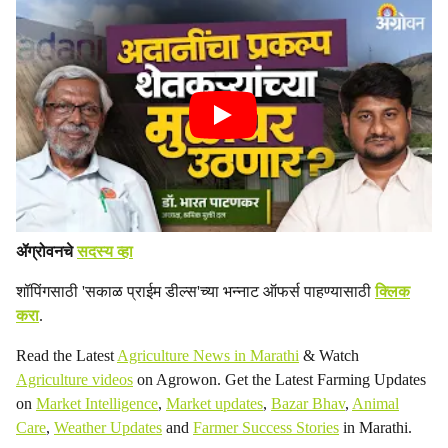
ॲग्रोवनचे
सदस्य व्हा
शॉपिंगसाठी 'सकाळ प्राईम डील्स'च्या भन्नाट ऑफर्स पाहण्यासाठी
क्लिक
करा
.
Read the Latest
Agriculture News in Marathi
& Watch
Agriculture videos
on Agrowon. Get the Latest Farming Updates
on
Market Intelligence
,
Market updates
,
Bazar Bhav
,
Animal
Care
,
Weather Updates
and
Farmer Success Stories
in Marathi.