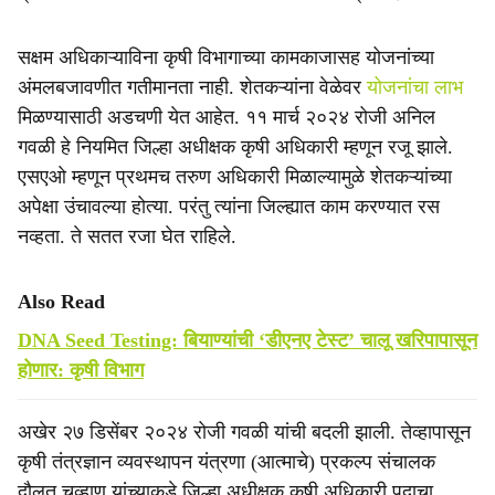
सक्षम अधिकाऱ्याविना कृषी विभागाच्या कामकाजासह योजनांच्या
अंमलबजावणीत गतीमानता नाही. शेतकऱ्यांना वेळेवर
योजनांचा लाभ
मिळण्यासाठी अडचणी येत आहेत. ११ मार्च २०२४ रोजी अनिल
गवळी हे नियमित जिल्हा अधीक्षक कृषी अधिकारी म्हणून रजू झाले.
एसएओ म्हणून प्रथमच तरुण अधिकारी मिळाल्यामुळे शेतकऱ्यांच्या
अपेक्षा उंचावल्या होत्या. परंतु त्यांना जिल्ह्यात काम करण्यात रस
नव्हता. ते सतत रजा घेत राहिले.
Also Read
DNA Seed Testing: बियाण्यांची ‘डीएनए टेस्ट’ चालू खरिपापासून
होणार: कृषी विभाग
अखेर २७ डिसेंबर २०२४ रोजी गवळी यांची बदली झाली. तेव्हापासून
कृषी तंत्रज्ञान व्यवस्थापन यंत्रणा (आत्माचे) प्रकल्प संचालक
दौलत चव्हाण यांच्याकडे जिल्हा अधीक्षक कृषी अधिकारी पदाचा