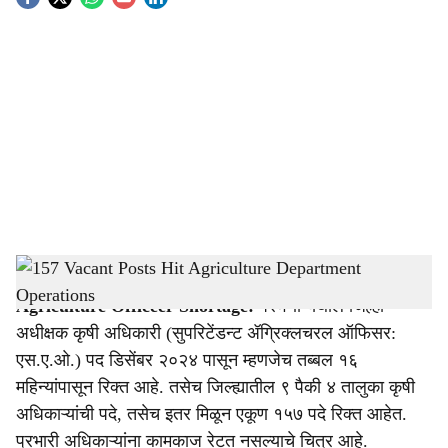
S
o
c
i
a
l
s
157 Vacant Posts Hit Agriculture Department Operations
-
Agrowon
h
Agriculture Officeer Shortage:
परभणी येथील जिल्हा
a
अधीक्षक कृषी अधिकारी (सुपरिटेंडन्ट ॲग्रिक्लचरल ऑफिसर:
r
एस.ए.ओ.) पद डिसेंबर २०२४ पासून म्हणजेच तब्बल १६
महिन्यांपासून रिक्त आहे. तसेच जिल्ह्यातील ९ पैकी ४ तालुका कृषी
e
अधिकाऱ्यांची पदे, तसेच इतर मिळून एकूण १५७ पदे रिक्त आहेत.
प्रभारी अधिकाऱ्यांना कामकाज रेटत नसल्याचे चित्र आहे.