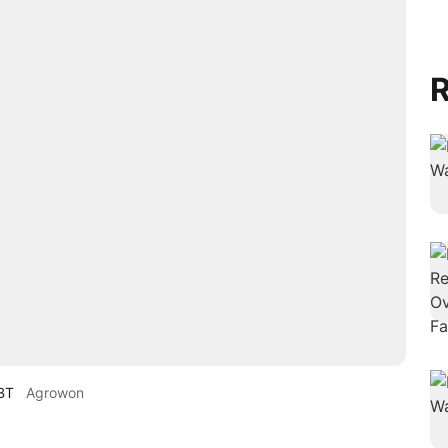
R
BT
Agrowon