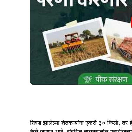
निवड झालेल्या शेतकऱ्यांना एकरी ३० किलो, तर ह
केले जाणार आहे. संबंधित तालुक्यातील महाबीजच्या 