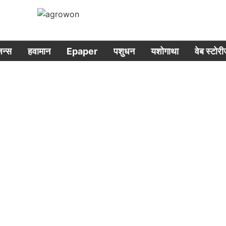
िजन्स
हवामान
Epaper
पशुधन
यशोगाथा
वेब स्टोर