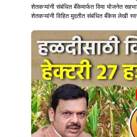
शेतकऱ्यांनी संबंधित बँकेमार्फत विमा योजनेत सहभा
शेतकऱ्यांनी विहित मुदतीत संबंधित बँकेस लेखी 