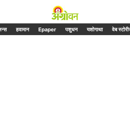
िजन्स
हवामान
Epaper
पशुधन
यशोगाथा
वेब स्टोर