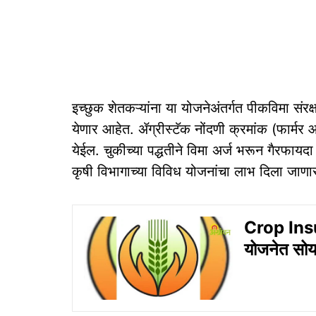
इच्छुक शेतकऱ्यांना या योजनेअंतर्गत पीकविमा संर
येणार आहेत. ॲग्रीस्टॅक नोंदणी क्रमांक (फार्मर
येईल. चुकीच्या पद्धतीने विमा अर्ज भरून गैरफायद
कृषी विभागाच्या विविध योजनांचा लाभ दिला जाणार न
Crop Insu
योजनेत सोया