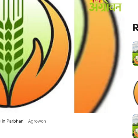
R
 in Parbhani
Agrowon