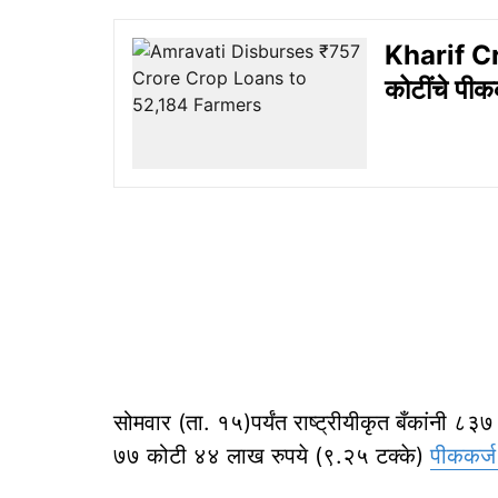
Kharif Cr
कोटींचे पीक
सोमवार (ता. १५)पर्यंत राष्ट्रीयीकृत बँकांनी ८३
७७ कोटी ४४ लाख रुपये (९.२५ टक्के)
पीककर्