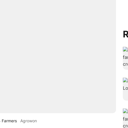
R
4 Farmers
Agrowon