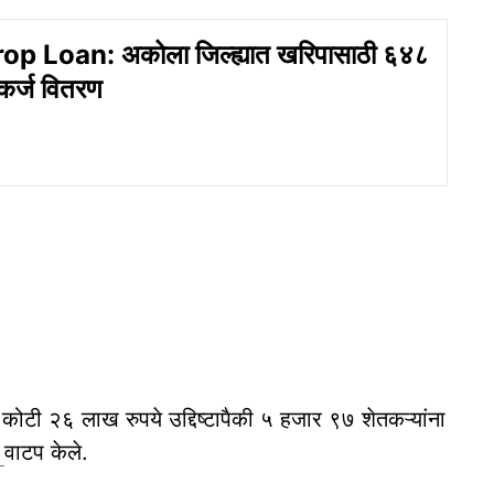
op Loan: अकोला जिल्ह्यात खरिपासाठी ६४८
कर्ज वितरण
७ कोटी २६ लाख रुपये उद्दिष्टापैकी ५ हजार ९७ शेतकऱ्यांना
ज
वाटप केले.