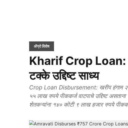
ॲग्रो विशेष
Kharif Crop Loan: ख
टक्के उद्दिष्ट साध्य
Crop Loan Disbursement: खरीप हंगाम २०२६ 
५५ लाख रुपये पीककर्ज वाटपाचे उद्दिष्ट असताना 
शेतकऱ्यांना १४० कोटी ९ लाख हजार रुपये पीककर्ज