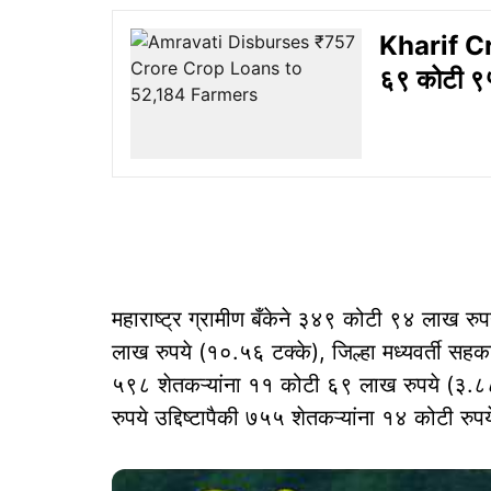
Kharif Cro
६९ कोटी ९५
महाराष्ट्र ग्रामीण बँकेने ३४९ कोटी ९४ लाख रुप
लाख रुपये (१०.५६ टक्के), जिल्हा मध्यवर्ती सहक
५९८ शेतकऱ्यांना ११ कोटी ६९ लाख रुपये (३.८
रुपये उद्दिष्टापैकी ७५५ शेतकऱ्यांना १४ कोटी रु