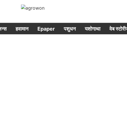
िजन्स
हवामान
Epaper
पशुधन
यशोगाथा
वेब स्टोर