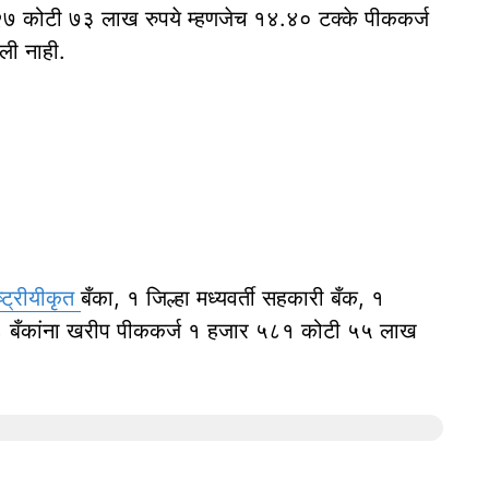
२२७ कोटी ७३ लाख रुपये म्हणजेच १४.४० टक्के पीककर्ज
ली नाही.
ष्ट्रीयीकृत
बँका, १ जिल्हा मध्यवर्ती सहकारी बँक, १
१८ बँकांना खरीप पीककर्ज १ हजार ५८१ कोटी ५५ लाख